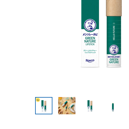
美容サプリメント
メンソレータム
サプリメント・食品その
スキンケア
メ
他