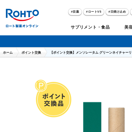
目薬
ロートV5
日焼け止め
アゼライン酸
ハイドロキノン
サプリメント・食品
美
メラノCC
ケアセラ
ホーム
ポイント交換
【ポイント交換】メンソレータム グリーンネイチャー
目
のお悩み
セノビック
スキオ
リグロ
ロートV5
ダーマセプトRX
和漢箋シリーズ
ノ
糀
ア
プレゼントキャンペーン
クイズに答えてポイ
クリアビジョン
アトレージュAD+
パンシロン
ザリポ
PRORY（プロリー）
メンソレータム
ヘ
ケ
目
ポイントが貯まる
期間限定
モリンガ
スキンアクア
水素水
サンプレイ
P
肌