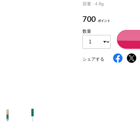
容量 : 4.8g
700
ポイント
イク
美容サプリメント
ヘアケア
ボディケア
数量
シェアする