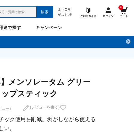
0
ようこそ
検索
ゲスト
様
ご利用ガイド
ログイン
カート
用途で探す
キャンペーン
ペット
お悩み
のお悩み
チ
フレックスパワー
プロメディアル
フレディ
LINE公式アカウント
】メンソレータム グリー
リップスティック
ナップル
ギュット
(レビューを書く)
ビュー
）
チック使用を削減。剥がしながら使える
しい。
Anitto
デ・オウ