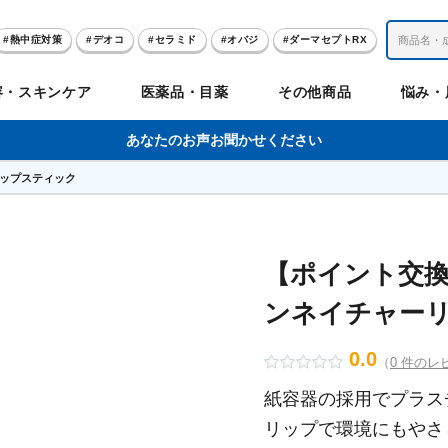
熱中症対策
デオコ
セラミド
オバジ
ダーマセプトRX
レチノール
冬虫夏草
セノビック
エピステーム
SKIO
容・スキンケア
医薬品・目薬
その他商品
悩み・
美容サプリメント
ヘリオホワイト
制汗剤
洗顔
数量限定
あなたのお声お聞かせください
リップスティック
肌
体
髪
のお悩み
のお悩み
の
ビリンク
肌
ルガード
聖樹のチカラ
エピステーム
Vロートプレミアム
コンドロワン
オバジ
ハレス
1兆個のチカラ
ラッシュリッ
ドゥーテスト
ントGET！
ジャーナル
お試しセット特集
【ポイント交換
ンネイチャー
リオホワイト
アセラ
薬
セルアライブ
50の恵
医薬品その他
みかたつぶ
デオコ®
Demas茶
メラノCC
ロート定期便
クレジットカード払い切替手順
0.0
（
0 件のレ
紙容器の採用でプラス
リップで環境にもやさ
ropo（プロポ）
ラボ
余仁生（ユーヤンサン）
ブルーミオ
ハートフード
カラミー
ロートV5わん
オキシー