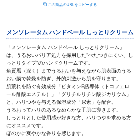
∟ メイク
ロート製薬の想い
お問い合わせ
この商品のURLをコピーする
医薬品の販売に関する表示
特定商取引に関する法律に基づく表記
∟ 美容サプリメント
ご利用ガイド
ご利用環境
メンソレータム ハンドベール しっとりクリーム
医薬品・目薬
サイトマップ
「メンソレータム ハンドベール しっとりクリーム」
その他
は、うるおいバリア処方を採用した“べたつきにくい、し
っとりタイプ”のハンドクリームです。
お悩み・用途から探す
角質層（深く）までうるおいを与えながら肌表面のうる
おい膜で乾燥を防ぎ、外的刺激から肌を守ります。
ブランドから探す
肌荒れを防ぐ有効成分「ビタミンE誘導体（トコフェロ
ール酢酸エステル）」「グリチルリチン酸ジカリウム」
キャンペーンから探す
と、ハリつやを与える保湿成分「尿素」を配合。
うるおってハリのあるなめらかな手肌に導きます。
しっとりとした使用感が好きな方、ハリつやを求める方
にオススメです。
ほのかに爽やかな香りを感じます。