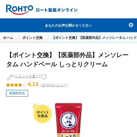
検索
あなたのお声お聞かせください
人気のキーワードで検索
ホーム
ポイント交換
【ポイント交換】【医薬部外品】メンソレータム ハンド
目薬
ロートV5
日焼け止め
熱中症対策
【ポイント交換】【医薬部外品】メンソレー
デオコ
セラミド
オバジ
ダーマセプトRX
タム ハンドベール しっとりクリーム
アゼライン酸
ハイドロキノン
レチノール
(レビューを書く)
冬虫夏草
セノビック
エピステーム
SKIO
4.13
（
16 件のレビュー
）
メラノCC
ケアセラ
美容サプリメント
医薬部外品
ヘリオホワイト
制汗剤
洗顔
数量限定
ブランドから探す
使用用途から探す
成分から探す
注目の商品 を見る