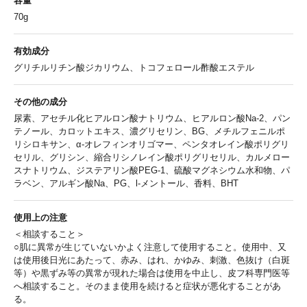
容量
70g
有効成分
グリチルリチン酸ジカリウム、トコフェロール酢酸エステル
その他の成分
尿素、アセチル化ヒアルロン酸ナトリウム、ヒアルロン酸Na-2、パン
テノール、カロットエキス、濃グリセリン、BG、メチルフェニルポ
リシロキサン、α-オレフィンオリゴマー、ペンタオレイン酸ポリグリ
セリル、グリシン、縮合リシノレイン酸ポリグリセリル、カルメロー
スナトリウム、ジステアリン酸PEG-1、硫酸マグネシウム水和物、パ
ラベン、アルギン酸Na、PG、l-メントール、香料、BHT
使用上の注意
＜相談すること＞
○肌に異常が生じていないかよく注意して使用すること。使用中、又
は使用後日光にあたって、赤み、はれ、かゆみ、刺激、色抜け（白斑
等）や黒ずみ等の異常が現れた場合は使用を中止し、皮フ科専門医等
へ相談すること。そのまま使用を続けると症状が悪化することがあ
る。