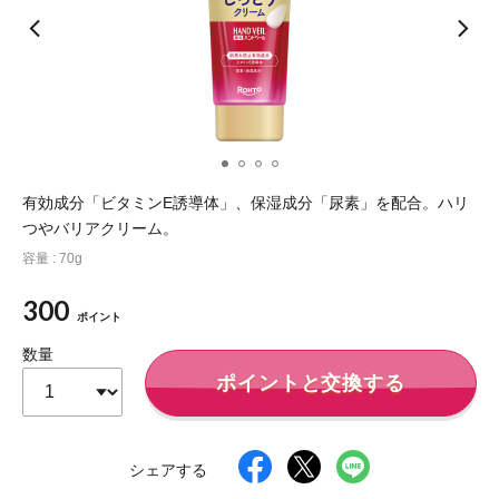
ポイント交換品 を見る
お問い合わせ
ログイン / 新規会員登録
有効成分「ビタミンE誘導体」、保湿成分「尿素」を配合。ハリ
つやバリアクリーム。
商品を探す
容量 : 70g
サプリメント・食品
お得にお買い物
300
ポイント
∟ 美容サプリメント
おトクなロート定期便
読みもの
数量
ポイントと交換する
美容・スキンケア
ポイントを貯める
ジャーナル
ご案内
(美容情報・健康情報・読み物)
∟ スキンケア
スタッフのお気に入り
新着情報
シェアする
個人情報の取り扱い