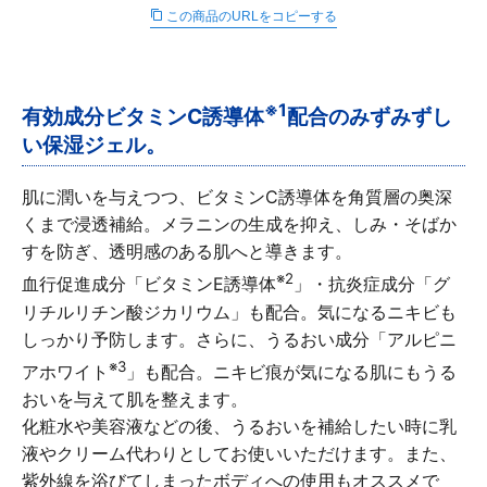
∟ メイク
ロート製薬の想い
お問い合わせ
この商品のURLをコピーする
医薬品の販売に関する表示
特定商取引に関する法律に基づく表記
∟ 美容サプリメント
ご利用ガイド
ご利用環境
※1
有効成分ビタミンC誘導体
配合のみずみずし
医薬品・目薬
サイトマップ
い保湿ジェル。
その他
肌に潤いを与えつつ、ビタミンC誘導体を角質層の奥深
くまで浸透補給。メラニンの生成を抑え、しみ・そばか
お悩み・用途から探す
すを防ぎ、透明感のある肌へと導きます。
※2
血行促進成分「ビタミンE誘導体
」・抗炎症成分「グ
ブランドから探す
リチルリチン酸ジカリウム」も配合。気になるニキビも
しっかり予防します。さらに、うるおい成分「アルピニ
キャンペーンから探す
※3
アホワイト
」も配合。ニキビ痕が気になる肌にもうる
おいを与えて肌を整えます。
化粧水や美容液などの後、うるおいを補給したい時に乳
液やクリーム代わりとしてお使いいただけます。また、
紫外線を浴びてしまったボディへの使用もオススメで