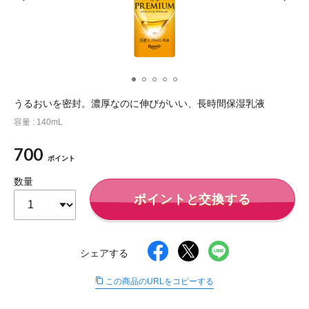
ポイント交換品 を見る
お問い合わせ
ログイン / 新規会員登録
うるおいを密封。濃厚なのに伸びがいい、長時間保湿乳液
容量 : 140mL
商品を探す
700
ポイント
サプリメント・食品
お得にお買い物
数量
ポイントと交換する
∟ 美容サプリメント
おトクなロート定期便
読みもの
美容・スキンケア
ポイントを貯める
ジャーナル
ご案内
(美容情報・健康情報・読み物)
シェアする
この商品のURLをコピーする
∟ スキンケア
スタッフのお気に入り
新着情報
個人情報の取り扱い