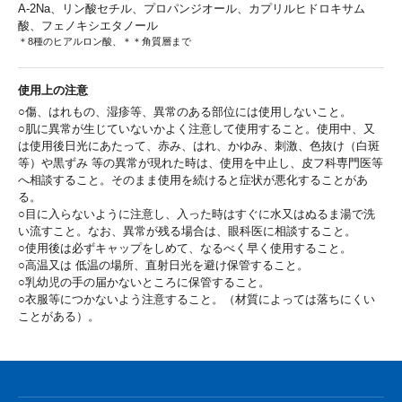
A-2Na、リン酸セチル、プロパンジオール、カプリルヒドロキサム
酸、フェノキシエタノール
＊8種のヒアルロン酸、＊＊角質層まで
使用上の注意
○傷、はれもの、湿疹等、異常のある部位には使用しないこと。
○肌に異常が生じていないかよく注意して使用すること。使用中、又
は使用後日光にあたって、赤み、はれ、かゆみ、刺激、色抜け（白斑
等）や黒ずみ 等の異常が現れた時は、使用を中止し、皮フ科専門医等
へ相談すること。そのまま使用を続けると症状が悪化することがあ
る。
○目に入らないように注意し、入った時はすぐに水又はぬるま湯で洗
い流すこと。なお、異常が残る場合は、眼科医に相談すること。
○使用後は必ずキャップをしめて、なるべく早く使用すること。
○高温又は 低温の場所、直射日光を避け保管すること。
○乳幼児の手の届かないところに保管すること。
○衣服等につかないよう注意すること。（材質によっては落ちにくい
ことがある）。