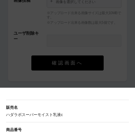
画像投稿
画像を選択してください
※アップロード出来る画像サイズは最大10MBで
す。
※アップロード出来る画像数は最大5個です。
ユーザ削除キ
ー
確認画面へ
販売名
ハダラボスーパーモイスト乳液c
商品番号