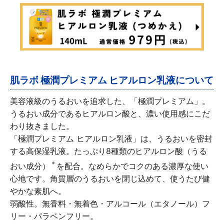
∟ メイク
ロート製薬の想い
お問い合わせ
医薬品の販売に関する表示
特定商取引に関する法律に基づく表記
∟ 美容サプリメント
ご利用ガイド
ご利用環境
医薬品・目薬
サイトマップ
肌ラボ 極潤プレミアム ヒアルロン乳液について
その他
美容液級のうるおいを追求した、「極潤プレミアム」。
お悩み・用途から探す
うるおい成分であるヒアルロン酸と、濃い使用感にこだ
わり抜きました。
ブランドから探す
「極潤プレミアム ヒアルロン乳液」は、うるおいを密封
する高保湿乳液。たっぷり8種類のヒアルロン酸（うる
キャンペーンから探す
＊
おい成分）
を配合。なめらかでコクのある濃厚な使い
心地です。角質層のうるおいを閉じ込めて、使うたび健
やかな素肌へ。
弱酸性。無香料・無着色・アルコール（エタノール）フ
リー・パラベンフリー。