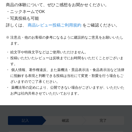
商品の体験について、ぜひご感想をお聞かせください。
・ニックネームでOK
・写真投稿も可能
詳しくは、
商品レビュー投稿ご利用規約
をご確認ください。
注意点・他のお客様の参考になるように建設的なご意見をお願いいたし
ます。
絵文字や特殊文字などはご使用いただけません。
投稿いただいたレビューは反映までにお時間をいただくことがございま
す。
個人情報、著作権違反、また薬機法・景品表示法・食品表示法など法律
に抵触する表現と判断できる投稿は当社にて変更・割愛を行う場合もご
ざいますのでご了承ください。
薬機法等の定めにより、公開できない場合がございますが、いただいた
お声は社内共有させていただいております。
記入
確認
完了