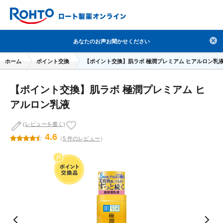
検索
あなたのお声お聞かせください
人気のキーワードで検索
ホーム
ポイント交換
【ポイント交換】肌ラボ 極潤プレミアム ヒアルロン乳
目薬
ロートV5
日焼け止め
熱中症対策
【ポイント交換】肌ラボ 極潤プレミアム ヒ
デオコ
セラミド
オバジ
ダーマセプトRX
アルロン乳液
アゼライン酸
ハイドロキノン
レチノール
(レビューを書く)
冬虫夏草
セノビック
エピステーム
SKIO
4.6
（
5 件のレビュー
）
メラノCC
ケアセラ
美容サプリメント
ヘリオホワイト
制汗剤
洗顔
数量限定
ブランドから探す
使用用途から探す
成分から探す
注目の商品 を見る