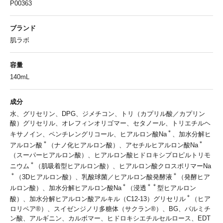
P00363
ブランド
肌ラボ
容量
140mL
成分
水、グリセリン、DPG、ジメチコン、トリ（カプリル酸／カプリン
酸）グリセリル、オレフィンオリゴマー、セタノール、トリエチルヘ
＊
キサノイン、ペンチレングリコール、ヒアルロン酸Na
、加水分解ヒ
＊
＊
アルロン酸
（ナノ化ヒアルロン酸）、アセチルヒアルロン酸Na
（スーパーヒアルロン酸）、ヒアルロン酸ヒドロキシプロピルトリモ
＊
ニウム
（肌吸着型ヒアルロン酸）、ヒアルロン酸クロスポリマーNa
＊
＊
（3Dヒアルロン酸）、乳酸球菌／ヒアルロン酸発酵液
（発酵ヒア
＊
＊＊
ルロン酸）、加水分解ヒアルロン酸Na
（浸透
型ヒアルロン
＊
酸）、加水分解ヒアルロン酸アルキル（C12-13）グリセリル
（ヒア
ロリペア®）、スイゼンジノリ多糖体（サクラン®）、BG、パルミチ
ン酸、アルギニン、カルボマー、ヒドロキシエチルセルロース、EDT