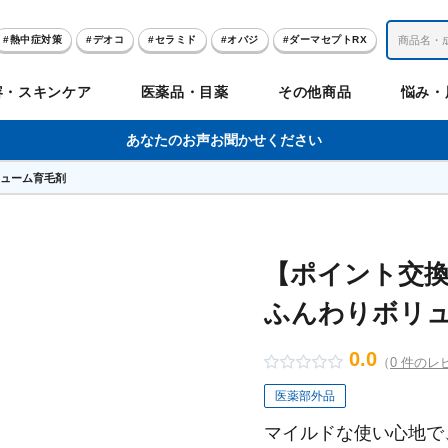
熱中症対策
デオコ
セラミド
オバジ
ダーマセプトRX
レチノール
冬虫夏草
セノビック
エピステーム
SKIO
容・スキンケア
医薬品・目薬
その他商品
悩み・
美容サプリメント
ヘリオホワイト
制汗剤
洗顔
数量限定
あなたのお声お聞かせください
リューム育毛剤
肌
体
髪
のお悩み
のお悩み
の
ビリンク
肌
ルガード
聖樹のチカラ
エピステーム
Vロートプレミアム
コンドロワン
オバジ
ハレス
1兆個のチカラ
ラッシュリッ
ドゥーテスト
ントGET！
ジャーナル
お試しセット特集
【ポイント交換
ふんわりボリ
リオホワイト
アセラ
薬
セルアライブ
50の恵
医薬品その他
みかたつぶ
デオコ®
Demas茶
メラノCC
ロート定期便
クレジットカード払い切替手順
0.0
（
0 件のレ
医薬部外品
ropo（プロポ）
ラボ
余仁生（ユーヤンサン）
ブルーミオ
ハートフード
カラミー
ロートV5わん
オキシー
マイルドな使い心地で