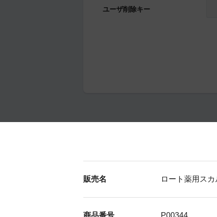
ユーザ削除キー
販売名
ロート薬用スカ
商品番号
P00344