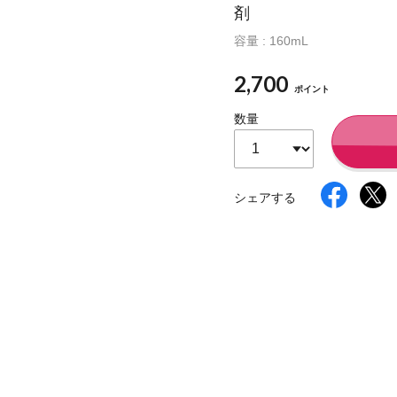
剤
容量 : 160mL
イク
美容サプリメント
ヘアケア
ボディケア
2,700
ポイント
数量
シェアする