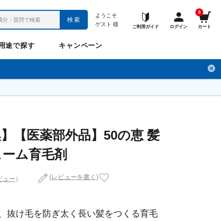
0
ようこそ
検索
ゲスト
様
ご利用ガイド
ログイン
カート
用途で探す
キャンペーン
ペット
お悩み
のお悩み
チ
フレックスパワー
プロメディアル
フレディ
LINE公式アカウント
】【医薬部外品】50の恵 髪
ューム育毛剤
ナップル
ギュット
(レビューを書く)
ビュー
）
Anitto
デ・オウ
、抜け毛を防ぎ太く長い髪をつくる育毛