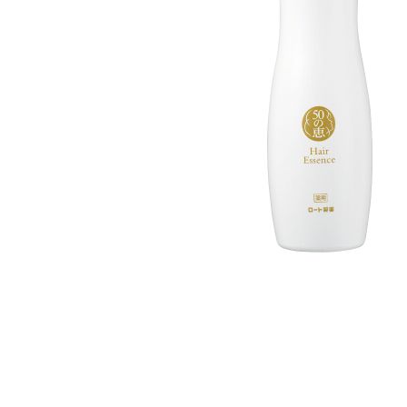
美容サプリメント
メンソレータム
サプリメント・食品その
スキンケア
メ
他