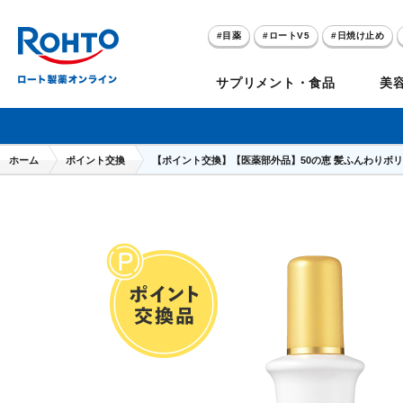
目薬
ロートV5
日焼け止め
アゼライン酸
ハイドロキノン
サプリメント・食品
美
メラノCC
ケアセラ
ホーム
ポイント交換
【ポイント交換】【医薬部外品】50の恵 髪ふんわりボ
目
のお悩み
セノビック
スキオ
リグロ
ロートV5
ダーマセプトRX
和漢箋シリーズ
ノ
糀
ア
プレゼントキャンペーン
クイズに答えてポイ
クリアビジョン
アトレージュAD+
パンシロン
ザリポ
PRORY（プロリー）
メンソレータム
ヘ
ケ
目
ポイントが貯まる
期間限定
モリンガ
スキンアクア
水素水
サンプレイ
P
肌