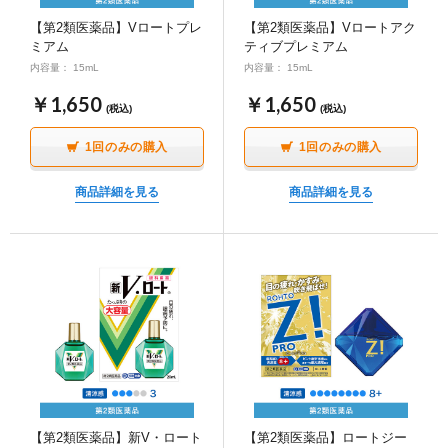
ポイント交換品 を見る
お問い合わせ
【第2類医薬品】Vロートプレ
【第2類医薬品】Vロートアク
ミアム
ティブプレミアム
内容量： 15mL
内容量： 15mL
￥1,650
￥1,650
(税込)
(税込)
ログイン / 新規会員登録
1回のみの購入
1回のみの購入
商品詳細を見る
商品詳細を見る
商品を探す
サプリメント・食品
お得にお買い物
∟ 美容サプリメント
おトクなロート定期便
読みもの
美容・スキンケア
ポイントを貯める
ジャーナル
ご案内
(美容情報・健康情報・読み物)
∟ スキンケア
スタッフのお気に入り
新着情報
個人情報の取り扱い
【第2類医薬品】新V・ロート
【第2類医薬品】ロートジー