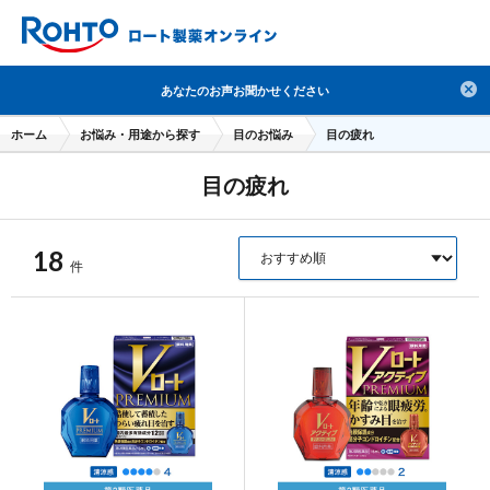
検索
あなたのお声お聞かせください
人気のキーワードで検索
ホーム
お悩み・用途から探す
目のお悩み
目の疲れ
目薬
ロートV5
日焼け止め
熱中症対策
目の疲れ
デオコ
セラミド
オバジ
ダーマセプトRX
アゼライン酸
ハイドロキノン
レチノール
18
件
冬虫夏草
セノビック
エピステーム
SKIO
メラノCC
ケアセラ
美容サプリメント
ヘリオホワイト
制汗剤
洗顔
数量限定
ブランドから探す
使用用途から探す
成分から探す
注目の商品 を見る