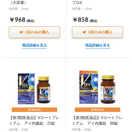
（大容量）
プロd
∟ メイク
ロート製薬の想い
お問い合わせ
医薬品の販売に関する表示
内容量： 20mL
内容量： 12mL
特定商取引に関する法律に基づく表記
￥968
￥858
∟ 美容サプリメント
ご利用ガイド
(税込)
(税込)
ご利用環境
1回のみの購入
1回のみの購入
医薬品・目薬
サイトマップ
商品詳細を見る
商品詳細を見る
その他
お悩み・用途から探す
ブランドから探す
キャンペーンから探す
【第3類医薬品】Vロートプレ
【第3類医薬品】Vロートプレ
ミアム アイ内服錠 21錠
ミアム アイ内服錠 80錠
内容量： 21錠
内容量： 80錠