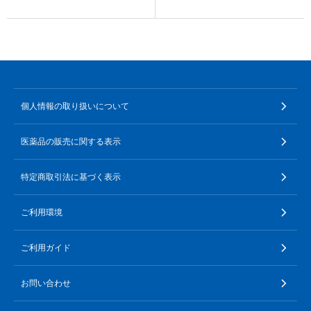
∟ メイク
ロート製薬の想い
お問い合わせ
医薬品の販売に関する表示
特定商取引に関する法律に基づく表記
∟ 美容サプリメント
ご利用ガイド
ご利用環境
医薬品・目薬
サイトマップ
個人情報の取り扱いについて
その他
医薬品の販売に関する表示
お悩み・用途から探す
特定商取引法に基づく表示
ブランドから探す
ご利用環境
キャンペーンから探す
ご利用ガイド
お問い合わせ