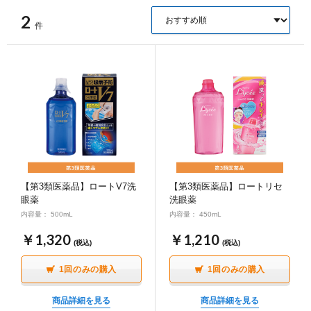
ポイント交換品 を見る
お問い合わせ
2
件
ログイン / 新規会員登録
商品を探す
サプリメント・食品
お得にお買い物
【第3類医薬品】ロートV7洗
【第3類医薬品】ロートリセ
眼薬
洗眼薬
∟ 美容サプリメント
おトクなロート定期便
内容量： 500mL
内容量： 450mL
読みもの
￥1,320
￥1,210
(税込)
(税込)
美容・スキンケア
ポイントを貯める
ジャーナル
ご案内
(美容情報・健康情報・読み物)
1回のみの購入
1回のみの購入
∟ スキンケア
スタッフのお気に入り
新着情報
商品詳細を見る
商品詳細を見る
個人情報の取り扱い