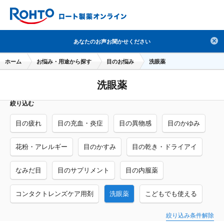
検索
あなたのお声お聞かせください
人気のキーワードで検索
ホーム
お悩み・用途から探す
目のお悩み
洗眼薬
目薬
ロートV5
日焼け止め
熱中症対策
洗眼薬
デオコ
セラミド
オバジ
ダーマセプトRX
絞り込む
アゼライン酸
ハイドロキノン
レチノール
目の疲れ
目の充血・炎症
目の異物感
目のかゆみ
冬虫夏草
セノビック
エピステーム
SKIO
メラノCC
ケアセラ
美容サプリメント
花粉・アレルギー
目のかすみ
目の乾き・ドライアイ
ヘリオホワイト
制汗剤
洗顔
数量限定
なみだ目
目のサプリメント
目の内服薬
ブランドから探す
使用用途から探す
コンタクトレンズケア用剤
洗眼薬
こどもでも使える
成分から探す
注目の商品 を見る
絞り込み条件解除