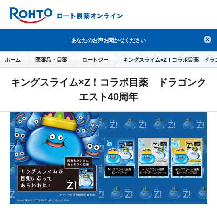
検索
あなたのお声お聞かせください
人気のキーワードで検索
ホーム
医薬品・目薬
ロートジー
キングスライム×Z！コラボ目薬 ドラ
目薬
ロートV5
日焼け止め
熱中症対策
キングスライム×Z！コラボ目薬 ドラゴンク
デオコ
セラミド
オバジ
ダーマセプトRX
エスト40周年
アゼライン酸
ハイドロキノン
レチノール
冬虫夏草
セノビック
エピステーム
SKIO
メラノCC
ケアセラ
美容サプリメント
ヘリオホワイト
制汗剤
洗顔
数量限定
ブランドから探す
使用用途から探す
成分から探す
注目の商品 を見る