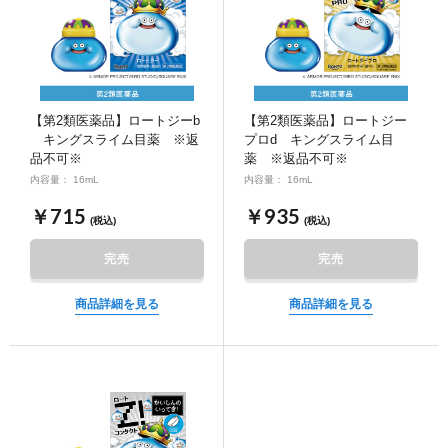
∟ メイク
ロート製薬の想い
お問い合わせ
医薬品の販売に関する表示
特定商取引に関する法律に基づく表記
∟ 美容サプリメント
ご利用ガイド
ご利用環境
医薬品・目薬
【第2類医薬品】ロートジーb
【第2類医薬品】ロートジー
サイトマップ
キングスライム目薬 ※返
プロd キングスライム目
品不可※
薬 ※返品不可※
その他
内容量： 16mL
内容量： 16mL
￥715
￥935
お悩み・用途から探す
(税込)
(税込)
完売
完売
ブランドから探す
商品詳細を見る
商品詳細を見る
キャンペーンから探す