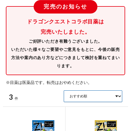
ポイント交換品 を見る
お問い合わせ
ドラゴンクエストコラボ目薬は
完売いたしました。
ログイン / 新規会員登録
ご好評いただき有難うございました。
いただいた様々なご要望やご意見をもとに、今後の販売
方法や案内のあり方などにつきまして検討を重ねてまい
商品を探す
ります。
サプリメント・食品
お得にお買い物
※目薬は医薬品です。転売はおやめください。
∟ 美容サプリメント
おトクなロート定期便
読みもの
3
件
美容・スキンケア
ポイントを貯める
ジャーナル
ご案内
(美容情報・健康情報・読み物)
∟ スキンケア
スタッフのお気に入り
新着情報
個人情報の取り扱い