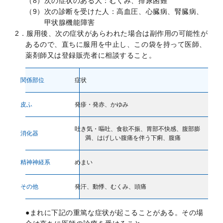
（8）次の症状のある人：むくみ、排尿困難
（9）次の診断を受けた人：高血圧、心臓病、腎臓病、
内容を確認しました
甲状腺機能障害
2．服用後、次の症状があらわれた場合は副作用の可能性が
あるので、直ちに服用を中止し、この袋を持って医師、
薬剤師又は登録販売者に相談すること。
商品を買い物かごに入れる
関係部位
症状
商品を買い物かごに入れる
皮ふ
発疹・発赤、かゆみ
キャンセル
吐き気・嘔吐、食欲不振、胃部不快感、腹部膨
消化器
満、はげしい腹痛を伴う下痢、腹痛
精神神経系
めまい
その他
発汗、動悸、むくみ、頭痛
ロート製薬オンライン 相談窓口
●まれに下記の重篤な症状が起こることがある。その場