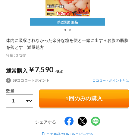
ポイント交換品 を見る
お問い合わせ
ログイン / 新規会員登録
体内に吸収されなかった余分な糖を便と一緒に出す＋お腹の脂肪
を落とす！満量処方
容量 : 372錠
商品を探す
￥7,590
通常購入
(税込)
サプリメント・食品
お得にお買い物
69ココロートポイント
ココロートポイントとは
数量
∟ 美容サプリメント
おトクなロート定期便
読みもの
1回のみの購入
美容・スキンケア
ポイントを貯める
ジャーナル
ご案内
(美容情報・健康情報・読み物)
シェアする
∟ スキンケア
スタッフのお気に入り
新着情報
個人情報の取り扱い
この商品のURLをコピーする