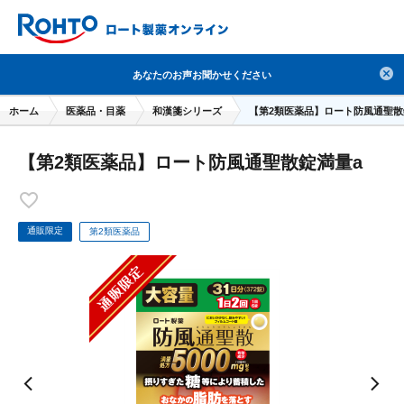
検索
あなたのお声お聞かせください
人気のキーワードで検索
ホーム
医薬品・目薬
和漢箋シリーズ
【第2類医薬品】ロート防風通聖散
目薬
ロートV5
日焼け止め
熱中症対策
【第2類医薬品】ロート防風通聖散錠満量a
デオコ
セラミド
オバジ
ダーマセプトRX
アゼライン酸
ハイドロキノン
レチノール
冬虫夏草
セノビック
エピステーム
SKIO
通販限定
第2類医薬品
メラノCC
ケアセラ
美容サプリメント
ヘリオホワイト
制汗剤
洗顔
数量限定
ブランドから探す
使用用途から探す
成分から探す
注目の商品 を見る