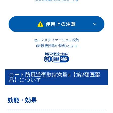
∟ メイク
ロート製薬の想い
お問い合わせ
医薬品の販売に関する表示
特定商取引に関する法律に基づく表記
∟ 美容サプリメント
ご利用ガイド
ご利用環境
医薬品・目薬
サイトマップ
セルフメディケーション税制
その他
(医療費控除の特例)とは
お悩み・用途から探す
ブランドから探す
ロート防風通聖散錠満量a【第2類医薬
品】について
キャンペーンから探す
効能・効果