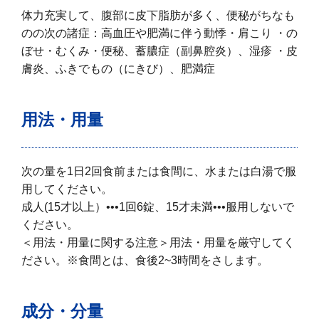
体力充実して、腹部に皮下脂肪が多く、便秘がちなも
のの次の諸症：高血圧や肥満に伴う動悸・肩こり ・の
ぼせ・むくみ・便秘、蓄膿症（副鼻腔炎）、湿疹 ・皮
膚炎、ふきでもの（にきび）、肥満症
用法・用量
次の量を1日2回食前または食間に、水または白湯で服
用してください。
成人(15才以上）•••1回6錠、15才未満•••服用しないで
ください。
＜用法・用量に関する注意＞用法・用量を厳守してく
ださい。※食間とは、食後2~3時間をさします。
成分・分量