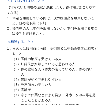
＜してはいけないこと＞
（守らないと現在の症状が悪化したり、副作用が起こりやす
くなる）
1．本剤を服用している間は、次の医薬品を服用しないこ
と。他の瀉下薬（下剤）
2．授乳中の人は本剤を服用しないか、本剤を服用する場合
は授乳を避けること。
＜相談すること＞
1．次の人は服用前に医師、薬剤師又は登録販売者に相談す
ること。
（1）医師の治療を受けている人
（2）妊婦又は妊娠していると思われる人
（3）体の虚弱な人（体力の衰えている人、体の弱い
人）
当製品は使用上の注意をよく読んでお使いくだ
（4）胃腸が弱く下痢しやすい人
さい。
（5）発汗傾向の著しい人
（6）高齢者
添付文書(約2.2MB)
（7）今までに薬などにより発疹・発赤、かゆみ等を起
こしたことがある人