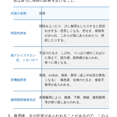
合は直ちに医師の診療を受けること。
0120-733-610
[受付時間／月～金：10時～16時（土・日・祝、および夏季休業日と年末年始
症状の名称
症状
を除く)]
階段を上ったり、少し無理をしたりすると息切
れがする・息苦しくなる、空せき、発熱等
間質性肺炎
お問い合わせフォーム
がみられ、これらが急にあらわれたり、持
続したりする。
手足のだるさ、しびれ、つっぱり感やこわばり
偽アルドステロン
に加えて、脱力感、筋肉痛があらわれ、
症、
ミオパチー
徐々に強くなる。
発熱、かゆみ、発疹、黄疸（皮ふや白目が黄色
肝機能障害
くなる）、褐色尿、全身のだるさ、食欲不
振等があらわれる。
長期服用により、腹痛、下痢、便秘、腹部膨満
腸間膜静脈硬化症
等が繰り返しあらわれる。
3．服用後、次の症状があらわれることがあるので、このよ