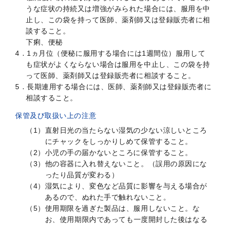
うな症状の持続又は増強がみられた場合には、服用を中
止し、この袋を持って医師、薬剤師又は登録販売者に相
談すること。
下痢、便秘
4．1ヵ月位（便秘に服用する場合には1週間位）服用して
も症状がよくならない場合は服用を中止し、この袋を持
って医師、薬剤師又は登録販売者に相談すること。
5．長期連用する場合には、医師、薬剤師又は登録販売者に
相談すること。
保管及び取扱い上の注意
（1）直射日光の当たらない湿気の少ない涼しいところ
にチャックをしっかりしめて保管すること。
（2）小児の手の届かないところに保管すること。
（3）他の容器に入れ替えないこと。（誤用の原因にな
ったり品質が変わる）
（4）湿気により、変色など品質に影響を与える場合が
あるので、ぬれた手で触れないこと。
（5）使用期限を過ぎた製品は、服用しないこと。な
お、使用期限内であっても一度開封した後はなる