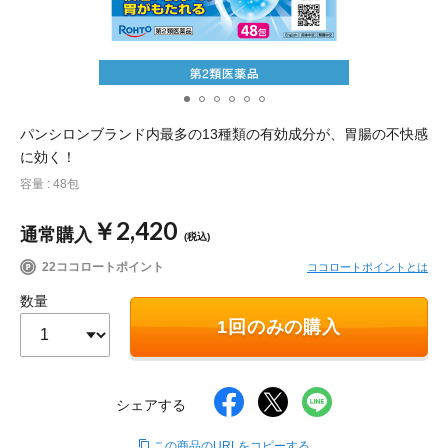
ポイント交換品 を見る
お問い合わせ
ログイン / 新規会員登録
パンシロンブランド内最多の13種類の有効成分が、胃腸の不快感
に効く！
容量 : 48包
商品を探す
￥2,420
通常購入
(税込)
サプリメント・食品
お得にお買い物
22ココロートポイント
ココロートポイントとは
数量
∟ 美容サプリメント
おトクなロート定期便
読みもの
1回のみの購入
美容・スキンケア
ポイントを貯める
ジャーナル
ご案内
(美容情報・健康情報・読み物)
シェアする
∟ スキンケア
スタッフのお気に入り
新着情報
個人情報の取り扱い
この商品のURLをコピーする