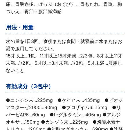
痛、胃酸過多、げっぷ（おくび）、胃もたれ、胃重、胸
つかえ、胃部・腹部膨満感
用法・用量
次の量を1日3回、食後または食間・就寝前に水またはお
湯で服用してください。
15才以上…1包、11才以上15才未満…2/3包、8才以上11才
未満…1/2包、5才以上8才未満…1/3包、5才未満…服用し
ないこと
有効成分（3包中）
●ニンジン末…225mg ●ケイヒ末…435mg ●ビオジ
アスターゼ2000…90mg ●プロザイム6…15mg ●リ
パーゼAP6…60mg ●L-グルタミン…405mg ●アルジ
オキサ …150mg ●カンゾウ末…225mg ●炭酸水素ナ
トリウム…1200mg ●炭酸マグネシウム…690mg ●沈降