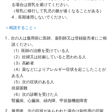
る場合は授乳を避けてください。
内容を確認しました
（母乳に移行して乳児の脈が速くなることがある）
4．長期連用しないでください。
＜相談すること＞
商品を買い物かごに入れる
1．次の人は服用前に医師、薬剤師又は登録販売者にご相
談ください。
商品を買い物かごに入れる
（1）医師の治療を受けている人
（2）妊婦又は妊娠していると思われる人
キャンセル
（3）高齢者
（4）薬などによりアレルギー症状を起こしたことが
ある人
（5）次の症状のある人
排尿困難
（6）次の診断を受けた人
腎臓病、心臓病、緑内障、甲状腺機能障害
ロート製薬オンライン 相談窓口
2．服用後、次の症状があらわれた場合は副作用の可能