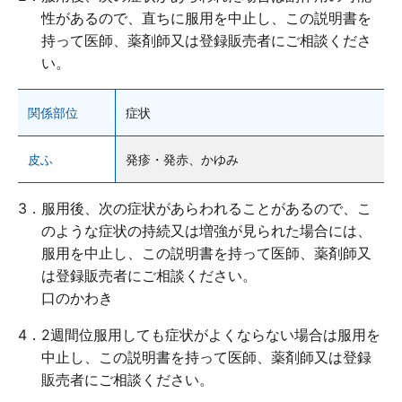
0120-733-610
性があるので、直ちに服用を中止し、この説明書を
持って医師、薬剤師又は登録販売者にご相談くださ
[受付時間／月～金：10時～16時（土・日・祝、および夏季休業日と年末年始
を除く)]
い。
お問い合わせフォーム
関係部位
症状
皮ふ
発疹・発赤、かゆみ
3．服用後、次の症状があらわれることがあるので、こ
のような症状の持続又は増強が見られた場合には、
服用を中止し、この説明書を持って医師、薬剤師又
は登録販売者にご相談ください。
口のかわき
4．2週間位服用しても症状がよくならない場合は服用を
中止し、この説明書を持って医師、薬剤師又は登録
販売者にご相談ください。