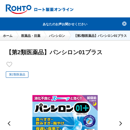
検索
あなたのお声お聞かせください
人気のキーワードで検索
ホーム
医薬品・目薬
パンシロン
【第2類医薬品】パンシロン01プラス
目薬
ロートV5
日焼け止め
熱中症対策
【第2類医薬品】パンシロン01プラス
デオコ
セラミド
オバジ
ダーマセプトRX
アゼライン酸
ハイドロキノン
レチノール
冬虫夏草
セノビック
エピステーム
SKIO
第2類医薬品
メラノCC
ケアセラ
美容サプリメント
ヘリオホワイト
制汗剤
洗顔
数量限定
ブランドから探す
使用用途から探す
成分から探す
注目の商品 を見る