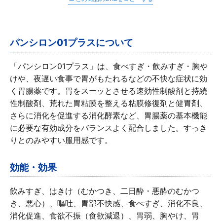
∟ メイク
ロート製薬の想い
お問い合わせ
医薬品の販売に関する表示
特定商取引に関する法律に基づく表記
∟ 美容サプリメント
ご利用ガイド
パンシロン01プラスについて
ご利用環境
医薬品・目薬
サイトマップ
「パンシロン01プラス」は、食べすぎ・飲みすぎ・胸や
けや、夜遅い食事で胃がもたれるなどの不快な症状に効
その他
く胃腸薬です。胃をスーッとさせる速効性制酸剤と持続
性制酸剤、荒れた胃粘膜を整える粘膜修復剤と健胃剤、
お悩み・用途から探す
さらに消化を促進する消化酵素など、胃腸薬の基本機能
に必要な有効成分をバランスよく配合しました。すっき
ブランドから探す
りとのみやすい服用感です。
キャンペーンから探す
効能・効果
飲みすぎ、はきけ（むかつき、二日酔・悪酔のむかつ
き、悪心）、嘔吐、胃部不快感、食べすぎ、消化不良、
消化促進、食欲不振（食欲減退）、胃弱、胸やけ、胃