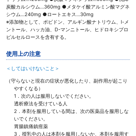
炭酸カルシウム…360mg ●メタケイ酸アルミン酸マグネ
シウム…240mg ●ロートエキス…30mg
※添加物として、ポビドン、アルギン酸ナトリウム、l-メ
ントール、ハッカ油、D-マンニトール、ヒドロキシプロ
ピルセルロースを含有する。
使用上の注意
＜してはいけないこと＞
（守らないと現在の症状が悪化したり、副作用が起こり
やすくなる）
1．次の人は服用しないでください。
当製品は使用上の注意をよく読んでお使いくだ
透析療法を受けている人
さい。
2．本剤を服用している間は、次の医薬品を服用しな
添付文書
いでください。
胃腸鎮痛鎮痙薬
3．授乳中の人は本剤を服用しないか、本剤を服用す