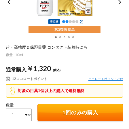
ポイント交換品 を見る
お問い合わせ
ログイン / 新規会員登録
超・高粘度＆保湿目薬 コンタクト装着時にも
容量 : 10mL
商品を探す
￥1,320
通常購入
(税込)
サプリメント・食品
お得にお買い物
12ココロートポイント
ココロートポイントとは
∟ 美容サプリメント
おトクなロート定期便
読みもの
対象の目薬1個以上の購入で送料無料
美容・スキンケア
ポイントを貯める
ジャーナル
ご案内
(美容情報・健康情報・読み物)
数量
1回のみの購入
∟ スキンケア
スタッフのお気に入り
新着情報
個人情報の取り扱い