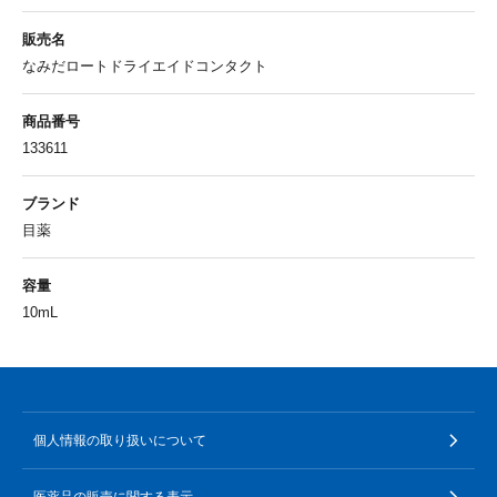
販売名
なみだロートドライエイドコンタクト
商品番号
133611
ブランド
目薬
容量
10mL
個人情報の取り扱いについて
医薬品の販売に関する表示