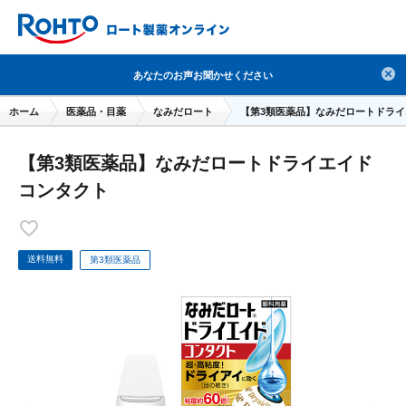
検索
あなたのお声お聞かせください
人気のキーワードで検索
ホーム
医薬品・目薬
なみだロート
【第3類医薬品】なみだロートドラ
目薬
ロートV5
日焼け止め
熱中症対策
【第3類医薬品】なみだロートドライエイド
デオコ
セラミド
オバジ
ダーマセプトRX
コンタクト
アゼライン酸
ハイドロキノン
レチノール
冬虫夏草
セノビック
エピステーム
SKIO
送料無料
メラノCC
第3類医薬品
ケアセラ
美容サプリメント
ヘリオホワイト
制汗剤
洗顔
数量限定
ブランドから探す
使用用途から探す
成分から探す
注目の商品 を見る