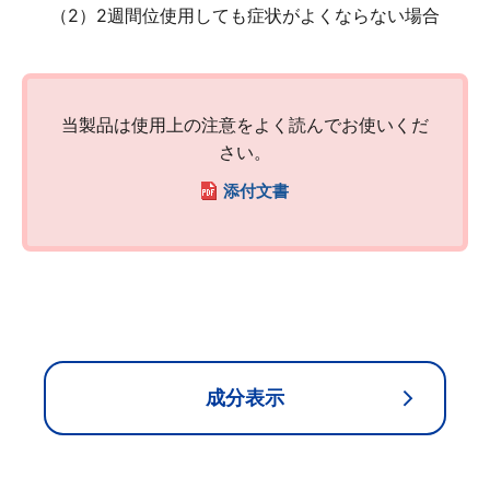
（2）2週間位使用しても症状がよくならない場合
ロート製薬オンライン 相談窓口
0120-733-610
当製品は使用上の注意をよく読んでお使いくだ
[受付時間／月～金：10時～16時（土・日・祝、および夏季休業日と年末年始
を除く)]
さい。
添付文書
お問い合わせフォーム
成分表示