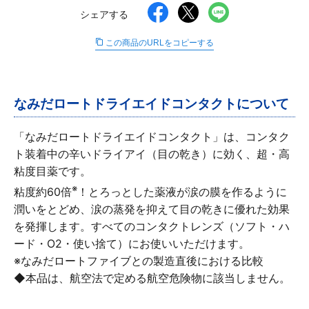
∟ メイク
ロート製薬の想い
お問い合わせ
シェアする
医薬品の販売に関する表示
特定商取引に関する法律に基づく表記
この商品のURLをコピーする
∟ 美容サプリメント
ご利用ガイド
ご利用環境
医薬品・目薬
サイトマップ
なみだロートドライエイドコンタクトについて
その他
「なみだロートドライエイドコンタクト」は、コンタク
お悩み・用途から探す
ト装着中の辛いドライアイ（目の乾き）に効く、超・高
粘度目薬です。
ブランドから探す
※
粘度約60倍
！とろっとした薬液が涙の膜を作るように
潤いをとどめ、涙の蒸発を抑えて目の乾きに優れた効果
キャンペーンから探す
を発揮します。すべてのコンタクトレンズ（ソフト・ハ
ード・O2・使い捨て）にお使いいただけます。
※なみだロートファイブとの製造直後における比較
◆本品は、航空法で定める航空危険物に該当しません。