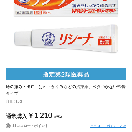
ポイント交換品 を見る
お問い合わせ
ログイン / 新規会員登録
商品を探す
サプリメント・食品
お得にお買い物
痔の痛み・出血・はれ・かゆみなどの治療薬。ベタつかない軟膏
∟ 美容サプリメント
おトクなロート定期便
読みもの
タイプ
容量 : 15g
美容・スキンケア
ポイントを貯める
ジャーナル
ご案内
(美容情報・健康情報・読み物)
￥1,210
通常購入
(税込)
∟ スキンケア
スタッフのお気に入り
新着情報
11ココロートポイント
ココロートポイントとは
個人情報の取り扱い