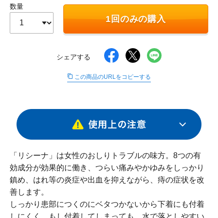
数量
∟ メイク
ロート製薬の想い
お問い合わせ
医薬品の販売に関する表示
1回のみの購入
特定商取引に関する法律に基づく表記
∟ 美容サプリメント
ご利用ガイド
ご利用環境
シェアする
医薬品・目薬
サイトマップ
この商品のURLをコピーする
その他
お悩み・用途から探す
ブランドから探す
「リシーナ」は女性のおしりトラブルの味方。8つの有
キャンペーンから探す
効成分が効果的に働き、つらい痛みやかゆみをしっかり
鎮め、はれ等の炎症や出血を抑えながら、痔の症状を改
善します。
しっかり患部につくのにベタつかないから下着にも付着
しにくく、もし付着してしまっても、水で落としやすい