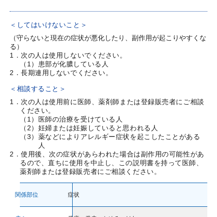
商品を買い物かごに入れる
＜してはいけないこと＞
（守らないと現在の症状が悪化したり、副作用が起こりやすくな
キャンセル
る）
1．次の人は使用しないでください。
（1）患部が化膿している人
2．長期連用しないでください。
＜相談すること＞
1．次の人は使用前に医師、薬剤師または登録販売者にご相談
ください。
（1）医師の治療を受けている人
ロート製薬オンライン 相談窓口
（2）妊婦または妊娠していると思われる人
（3）薬などによりアレルギー症状を起こしたことがある
0120-733-610
人
2．使用後、次の症状があらわれた場合は副作用の可能性があ
るので、直ちに使用を中止し、この説明書を持って医師、
[受付時間／月～金：10時～16時（土・日・祝、および夏季休業日と年末年始
薬剤師または登録販売者にご相談ください。
を除く)]
関係部位
症状
お問い合わせフォーム