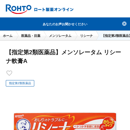
検索
あなたのお声お聞かせください
人気のキーワードで検索
ホーム
医薬品・目薬
メンソレータム
リシーナ
【指定第2類医薬品
目薬
ロートV5
日焼け止め
熱中症対策
【指定第2類医薬品】メンソレータム リシー
デオコ
セラミド
オバジ
ダーマセプトRX
ナ軟膏A
アゼライン酸
ハイドロキノン
レチノール
冬虫夏草
セノビック
エピステーム
SKIO
指定第2類医薬品
メラノCC
ケアセラ
美容サプリメント
ヘリオホワイト
制汗剤
洗顔
数量限定
ブランドから探す
使用用途から探す
成分から探す
注目の商品 を見る