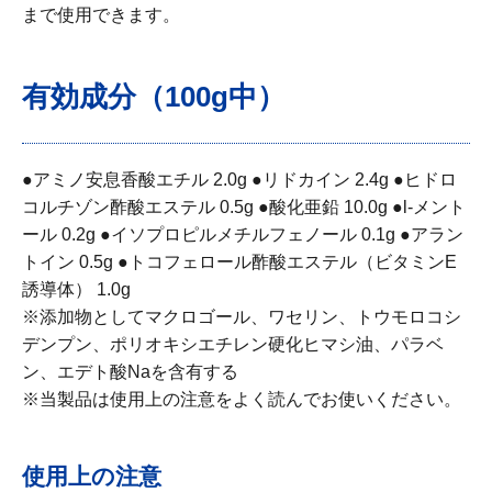
まで使用できます。
有効成分（100g中）
●アミノ安息香酸エチル 2.0g ●リドカイン 2.4g ●ヒドロ
当製品は使用上の注意をよく読んでお使いくだ
コルチゾン酢酸エステル 0.5g ●酸化亜鉛 10.0g ●l-メント
さい。
ール 0.2g ●イソプロピルメチルフェノール 0.1g ●アラン
添付文書
トイン 0.5g ●トコフェロール酢酸エステル（ビタミンE
誘導体） 1.0g
※添加物としてマクロゴール、ワセリン、トウモロコシ
デンプン、ポリオキシエチレン硬化ヒマシ油、パラベ
内容を確認しました
ン、エデト酸Naを含有する
※当製品は使用上の注意をよく読んでお使いください。
商品を買い物かごに入れる
使用上の注意