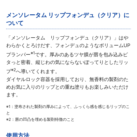
∟ メイク
ロート製薬の想い
お問い合わせ
医薬品の販売に関する表示
メンソレータム リップフォンデュ（クリア）に
特定商取引に関する法律に基づく表記
∟ 美容サプリメント
ご利用ガイド
ついて
ご利用環境
医薬品・目薬
「メンソレータム リップフォンデュ（クリア）」はや
サイトマップ
わらかくとろけだす、フォンデュのようなボリュームUP
その他
※1
プランパー
です。厚みのあるツヤ膜が唇を包み込みピ
タっと密着、縦じわの気にならないぽってりとしたリッ
お悩み・用途から探す
※2
プ
へ導いてくれます。
ダイヤルロック容器を採用しており、無香料の製剤のた
ブランドから探す
めお気に入りのリップとの重ね塗りもお楽しみいただけ
ます。
キャンペーンから探す
※1：塗布された製剤の厚みによって、ふっくら感を感じるリップのこ
と
※2：唇の凹凸を埋める製剤特徴のこと
使用方法