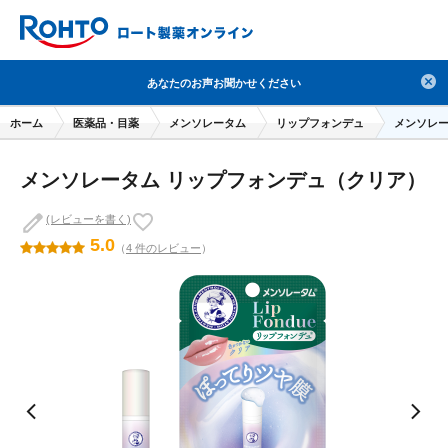
検索
あなたのお声お聞かせください
人気のキーワードで検索
ホーム
医薬品・目薬
メンソレータム
リップフォンデュ
メンソレー
目薬
ロートV5
日焼け止め
熱中症対策
メンソレータム リップフォンデュ（クリア）
デオコ
セラミド
オバジ
ダーマセプトRX
アゼライン酸
ハイドロキノン
レチノール
(レビューを書く)
5.0
（
4 件のレビュー
）
冬虫夏草
セノビック
エピステーム
SKIO
メラノCC
ケアセラ
美容サプリメント
ヘリオホワイト
制汗剤
洗顔
数量限定
ブランドから探す
使用用途から探す
成分から探す
注目の商品 を見る