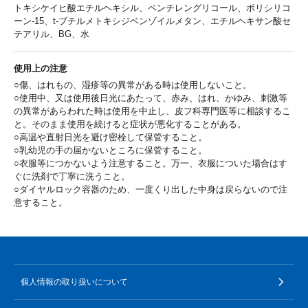
トキシケイヒ酸エチルヘキシル、ペンチレングリコール、ポリシリコ
ーン-15、t-ブチルメトキシジベンゾイルメタン、エチルヘキサン酸セ
テアリル、BG、水
使用上の注意
○傷、はれもの、湿疹等の異常がある時は使用しないこと。
○使用中、又は使用後日光にあたって、赤み、はれ、かゆみ、刺激等
の異常があらわれた時は使用を中止し、皮フ科専門医等に相談するこ
と。そのまま使用を続けると症状が悪化することがある。
○高温や直射日光を避け密栓して保管すること。
○乳幼児の手の届かないところに保管すること。
○衣服等につかないよう注意すること。万一、衣服についた場合はす
ぐに洗剤で丁寧に洗うこと。
○ダイヤルロック容器のため、一度くり出した中身は戻らないので注
意すること。
個人情報の取り扱いについて