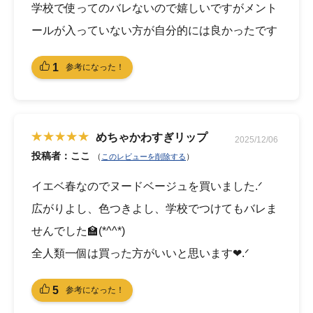
学校で使ってのバレないので嬉しいですがメント
ールが入っていない方が自分的には良かったです
1
参考になった！
めちゃかわすぎリップ
2025/12/06
投稿者：ここ
（
）
このレビューを削除する
イエベ春なのでヌードベージュを買いました.ᐟ
広がりよし、色つきよし、学校でつけてもバレま
せんでした🏫(*^^*)
全人類一個は買った方がいいと思います❤︎.ᐟ‪
5
参考になった！