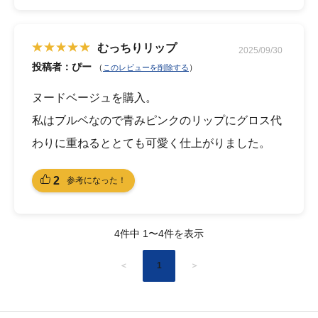
むっちりリップ
2025/09/30
投稿者：ぴー
（
）
このレビューを削除する
ヌードベージュを購入。
私はブルベなので青みピンクのリップにグロス代
わりに重ねるととても可愛く仕上がりました。
2
参考になった！
4件中 1〜4件を表示
＜
1
＞