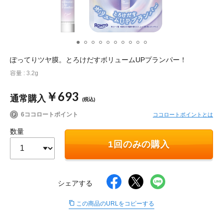
ポイント交換品 を見る
お問い合わせ
ぽってりツヤ膜。とろけだすボリュームUPプランパー！
ログイン / 新規会員登録
容量 : 3.2g
￥693
通常購入
(税込)
商品を探す
6ココロートポイント
ココロートポイントとは
サプリメント・食品
お得にお買い物
数量
1回のみの購入
∟ 美容サプリメント
おトクなロート定期便
読みもの
美容・スキンケア
ポイントを貯める
ジャーナル
ご案内
(美容情報・健康情報・読み物)
シェアする
この商品のURLをコピーする
∟ スキンケア
スタッフのお気に入り
新着情報
個人情報の取り扱い