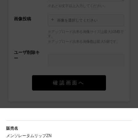
※あと
文字以上入力してください。
10
画像投稿
画像を選択してください
※アップロード出来る画像サイズは最大10MBで
す。
※アップロード出来る画像数は最大5個です。
ユーザ削除キ
ー
確認画面へ
販売名
メンソレータムリップZN