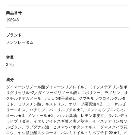
商品番号
198948
ブランド
メンソレータム
容量
3.2g
成分
ダイマージリノール酸ダイマージリノレイル、（イソステアリン酸ポ
リグリセリル−2／ダイマージリノール酸）コポリマー、ラノリン、オ
クチルドデカノール、ホホバ種子油
※1
、ジブチルラウロイルグルタ
ミド、ミリスチン酸デキストリン、オリーブ果実油
※2
、ローヤルゼ
リーエキス、ハチミツ、バニリルブチル
★2
、メントキシプロパンジ
オール
★3
、メントール
★3
、ハッカ葉油、レモン果皮油、ラバンデュ
ラヒブリダ油、イタリアイトスギ葉／実／茎油、イソステアリン酸ソ
ルビタン、ラブダナム油、ヒメマツバボタンエキス、ダマスクバラ花
ロウ、ヤシ脂肪酸スクロース、パルミトイルトリペプチド-38
★1
、メ