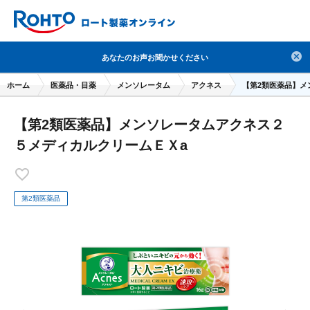
検索
あなたのお声お聞かせください
人気のキーワードで検索
ホーム
医薬品・目薬
メンソレータム
アクネス
【第2類医薬品】メ
目薬
ロートV5
日焼け止め
熱中症対策
【第2類医薬品】メンソレータムアクネス２
デオコ
セラミド
オバジ
ダーマセプトRX
５メディカルクリームＥＸa
アゼライン酸
ハイドロキノン
レチノール
冬虫夏草
セノビック
エピステーム
SKIO
第2類医薬品
メラノCC
ケアセラ
美容サプリメント
ヘリオホワイト
制汗剤
洗顔
数量限定
ブランドから探す
使用用途から探す
成分から探す
注目の商品 を見る