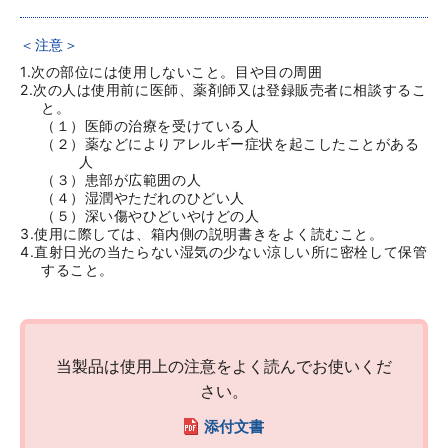
＜注意＞
内容を確認しました
1.次の部位には使用しないこと。目や目の周囲
2.次の人は使用前に医師、薬剤師又は登録販売者に相談するこ
と。
（１）医師の治療を受けている人
（２）薬などによりアレルギー症状を起こしたことがある
商品を買い物かごに入れる
人
（３）患部が広範囲の人
（４）湿潤やただれのひどい人
商品を買い物かごに入れる
（５）深い傷やひどいやけどの人
3.使用に際しては、箱内側の説明書きをよく読むこと。
4.直射日光の当たらない湿気の少ない涼しい所に密栓して保管
すること。
キャンセル
当製品は使用上の注意をよく読んでお使いくだ
さい。
添付文書
ロート製薬オンライン 相談窓口