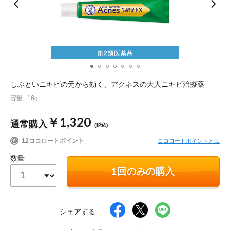
ポイント交換品 を見る
お問い合わせ
ログイン / 新規会員登録
しぶといニキビの元から効く、アクネスの大人ニキビ治療薬
容量 : 16g
商品を探す
￥1,320
通常購入
(税込)
サプリメント・食品
お得にお買い物
12ココロートポイント
ココロートポイントとは
数量
∟ 美容サプリメント
おトクなロート定期便
読みもの
1回のみの購入
美容・スキンケア
ポイントを貯める
ジャーナル
ご案内
(美容情報・健康情報・読み物)
シェアする
∟ スキンケア
スタッフのお気に入り
新着情報
個人情報の取り扱い