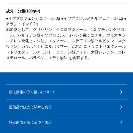
成分・分量(100g中)
●イブプロフェンピコノール 3g ●イソプロピルメチルフェノール 1g ●
アラントイン 0.2g
添加物として、グリセリン、クロロブタノール、1,3-ブチレングリコ
ール、パルミチン酸イソプロピル、セバシン酸ジエチル、ポリオキシ
エチレン硬化ヒマシ油、エタノール、ステアリン酸ソルビタン、スク
ワラン、カルボキシビニルポリマー、2,2',2"-ニトリロトリエタノール
（トリエタノールアミン）、ニコチン酸アミド、大豆レシチン、コレ
ステロール、パラベン、エデト酸Naを含有する。
個人情報の取り扱いについて
医薬品の販売に関する表示
特定商取引法に基づく表示