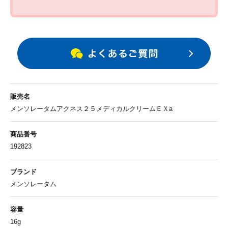
0120-733-610
[受付時間／月～金：10時～16時（土・日・祝、および夏季休業日と年末年始
を除く)]
お問い合わせフォーム
販売名
メンソレータムアクネス２５メディカルクリームＥＸa
商品番号
192823
ブランド
メンソレータム
容量
16g