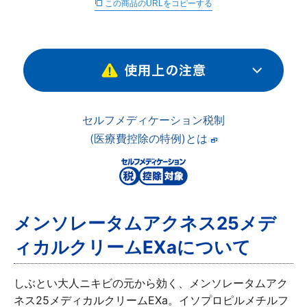
この商品のURLをコピーする
∟ メイク
ロート製薬の想い
お問い合わせ
医薬品の販売に関する表示
特定商取引に関する法律に基づく表記
∟ 美容サプリメント
ご利用ガイド
ご利用環境
医薬品・目薬
サイトマップ
その他
セルフメディケーション税制
(医療費控除の特例)とは
お悩み・用途から探す
ブランドから探す
メンソレータムアクネス25メデ
キャンペーンから探す
ィカルクリームEXaについて
しぶとい大人ニキビの元から効く、メンソレータムアク
ネス25メディカルクリームEXa。イソプロピルメチルフ