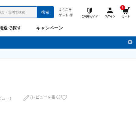
0
ようこそ
検索
ゲスト
様
ご利用ガイド
ログイン
カート
用途で探す
キャンペーン
ペット
お悩み
のお悩み
チ
フレックスパワー
プロメディアル
フレディ
LINE公式アカウント
(レビューを書く)
ビュー
）
ナップル
ギュット
Anitto
デ・オウ