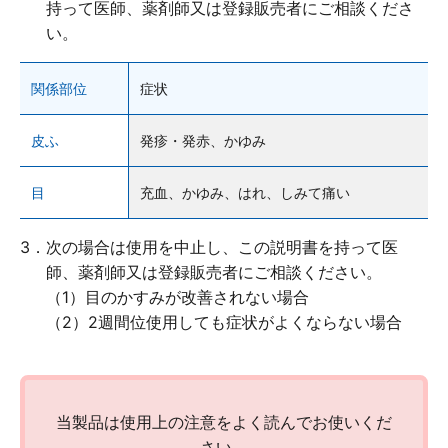
持って医師、薬剤師又は登録販売者にご相談くださ
キャンセル
い。
関係部位
症状
皮ふ
発疹・発赤、かゆみ
ロート製薬オンライン 相談窓口
目
充血、かゆみ、はれ、しみて痛い
0120-733-610
3．次の場合は使用を中止し、この説明書を持って医
[受付時間／月～金：10時～16時（土・日・祝、および夏季休業日と年末年始
師、薬剤師又は登録販売者にご相談ください。
を除く)]
（1）目のかすみが改善されない場合
（2）2週間位使用しても症状がよくならない場合
お問い合わせフォーム
当製品は使用上の注意をよく読んでお使いくだ
さい。