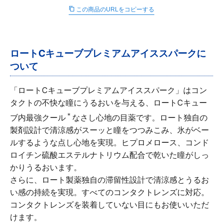
∟ メイク
ロート製薬の想い
お問い合わせ
この商品のURLをコピーする
医薬品の販売に関する表示
特定商取引に関する法律に基づく表記
∟ 美容サプリメント
ご利用ガイド
ご利用環境
ロートCキューブプレミアムアイススパークに
医薬品・目薬
サイトマップ
ついて
その他
「ロートCキューブプレミアムアイススパーク」はコン
タクトの不快な瞳にうるおいを与える、ロートCキュー
お悩み・用途から探す
＊
ブ内最強クール
なさし心地の目薬です。ロート独自の
製剤設計で清涼感がスーッと瞳をつつみこみ、氷がベー
ブランドから探す
ルするような点し心地を実現。ヒプロメロース、コンド
ロイチン硫酸エステルナトリウム配合で乾いた瞳がしっ
キャンペーンから探す
かりうるおいます。
さらに、ロート製薬独自の滞留性設計で清涼感とうるお
い感の持続を実現。すべてのコンタクトレンズに対応。
コンタクトレンズを装着していない目にもお使いいただ
けます。