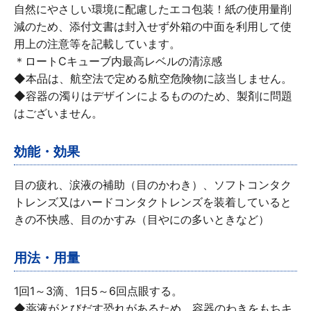
自然にやさしい環境に配慮したエコ包装！紙の使用量削
減のため、添付文書は封入せず外箱の中面を利用して使
用上の注意等を記載しています。
＊ロートCキューブ内最高レベルの清涼感
◆本品は、航空法で定める航空危険物に該当しません。
◆容器の濁りはデザインによるもののため、製剤に問題
はございません。
効能・効果
目の疲れ、涙液の補助（目のかわき）、ソフトコンタク
トレンズ又はハードコンタクトレンズを装着していると
きの不快感、目のかすみ（目やにの多いときなど）
用法・用量
1回1～3滴、1日5～6回点眼する。
◆薬液がとびだす恐れがあるため、容器のわきをもちキ