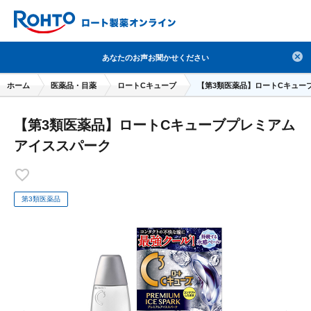
検索
あなたのお声お聞かせください
人気のキーワードで検索
ホーム
医薬品・目薬
ロートCキューブ
【第3類医薬品】ロートCキュー
目薬
ロートV5
日焼け止め
熱中症対策
【第3類医薬品】ロートCキューブプレミアム
デオコ
セラミド
オバジ
ダーマセプトRX
アイススパーク
アゼライン酸
ハイドロキノン
レチノール
冬虫夏草
セノビック
エピステーム
SKIO
第3類医薬品
メラノCC
ケアセラ
美容サプリメント
ヘリオホワイト
制汗剤
洗顔
数量限定
ブランドから探す
使用用途から探す
成分から探す
注目の商品 を見る