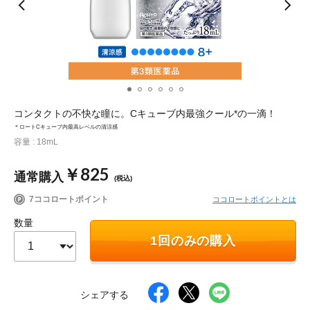
ポイント交換品 を見る
お問い合わせ
ログイン / 新規会員登録
コンタクトの不快な瞳に。Cキューブ内最強クール*の一滴！
＊ロートCキューブ内最高レベルの清涼感
容量 : 18mL
商品を探す
￥825
通常購入
サプリメント・食品
(税込)
お得にお買い物
7ココロートポイント
ココロートポイントとは
∟ 美容サプリメント
おトクなロート定期便
読みもの
数量
1回のみの購入
美容・スキンケア
ポイントを貯める
ジャーナル
ご案内
(美容情報・健康情報・読み物)
∟ スキンケア
スタッフのお気に入り
新着情報
シェアする
個人情報の取り扱い