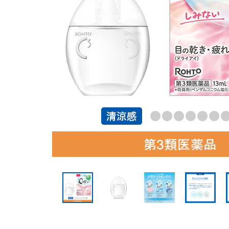
美容サプリメント
メンソレータム
サプリメント・食品その
スキンケア
メ
他