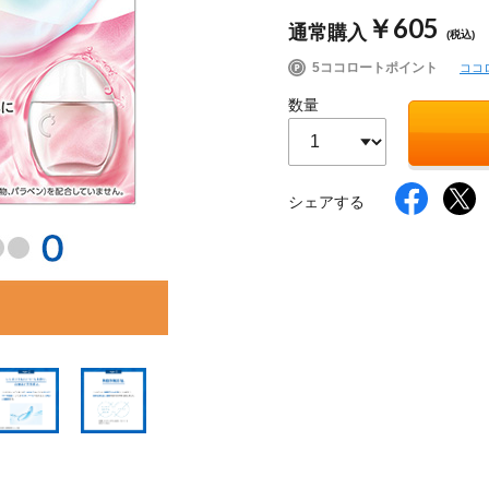
￥605
通常購入
(税込)
5ココロートポイント
ココ
イク
美容サプリメント
ヘアケア
ボディケア
数量
シェアする