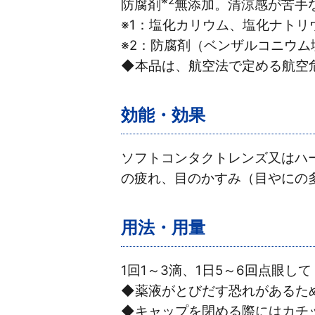
※2
防腐剤
無添加。清涼感が苦手
※1：塩化カリウム、塩化ナトリ
※2：防腐剤（ベンザルコニウ
◆本品は、航空法で定める航空
効能・効果
ソフトコンタクトレンズ又はハ
の疲れ、目のかすみ（目やにの
用法・用量
1回1～3滴、1日5～6回点眼し
◆薬液がとびだす恐れがあるた
◆キャップを閉める際にはカチ