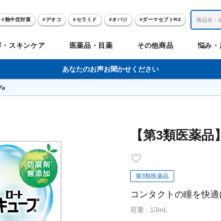
熱中症対策
デオコ
セラミド
オバジ
ダーマセプトRX
レチノール
冬虫夏草
セノビック
エピステーム
SKIO
容・スキンケア
医薬品・目薬
その他商品
悩み・
美容サプリメント
ヘリオホワイト
制汗剤
洗顔
数量限定
あなたのお声お聞かせください
a
肌
体
髪
のお悩み
のお悩み
の
ビリンク
肌
ルガード
聖樹のチカラ
エピステーム
Vロートプレミアム
コンドロワン
オバジ
ハレス
1兆個のチカラ
ラッシュリッ
ドゥーテスト
ントGET！
ジャーナル
お試しセット特集
【第3類医薬品
リオホワイト
アセラ
薬
セルアライブ
50の恵
医薬品その他
みかたつぶ
デオコ®
Demas茶
メラノCC
ロート定期便
クレジットカード払い切替手順
第3類医薬品
コンタクトの瞳を快適
容量 : 13mL
ropo（プロポ）
ラボ
余仁生（ユーヤンサン）
ブルーミオ
ハートフード
カラミー
ロートV5わん
オキシー