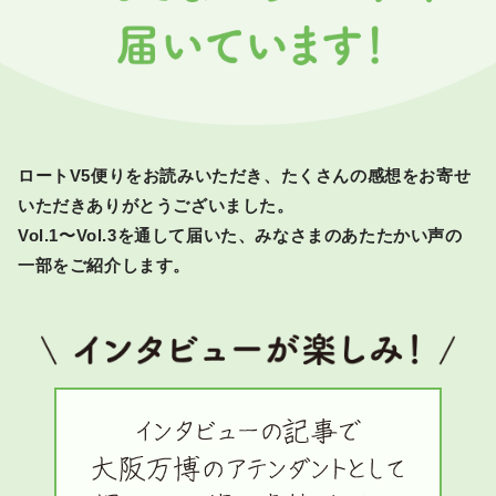
ポイント交換品 を見る
お問い合わせ
ログイン / 新規会員登録
ロートV5便りをお読みいただき、たくさんの感想をお寄せ
いただきありがとうございました。
商品を探す
Vol.1〜Vol.3を通して届いた、みなさまのあたたかい声の
一部をご紹介します。
サプリメント・食品
お得にお買い物
∟ 美容サプリメント
おトクなロート定期便
読みもの
美容・スキンケア
ポイントを貯める
ジャーナル
ご案内
(美容情報・健康情報・読み物)
∟ スキンケア
スタッフのお気に入り
新着情報
個人情報の取り扱い