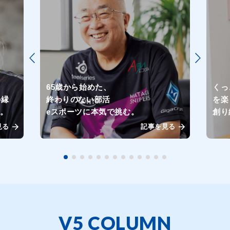
65歳から始めた、
くっ
Sの縁
終わりのない部活
を楽
る。
eスポーツに本気で挑む。
創り
見る
記事を見る
V5 COLUMN