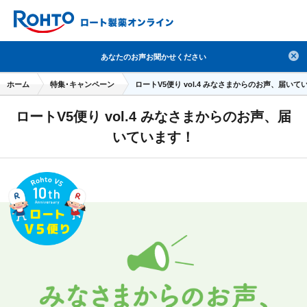
検索
あなたのお声お聞かせください
人気のキーワードで検索
ホーム
特集･キャンペーン
ロートV5便り vol.4 みなさまからのお声、届いて
目薬
ロートV5
日焼け止め
熱中症対策
ロートV5便り vol.4 みなさまからのお声、届
デオコ
セラミド
オバジ
ダーマセプトRX
いています！
アゼライン酸
ハイドロキノン
レチノール
冬虫夏草
セノビック
エピステーム
SKIO
メラノCC
ケアセラ
美容サプリメント
ヘリオホワイト
制汗剤
洗顔
数量限定
ブランドから探す
使用用途から探す
成分から探す
注目の商品 を見る