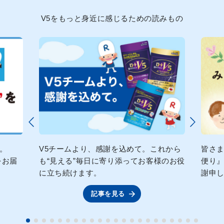
V5をもっと身近に感じるための読みもの
―。
V5チームより、感謝を込めて。これから
皆さま
をお届
も“見える”毎日に寄り添ってお客様のお役
便り
に立ち続けます。
謝申
記事を見る