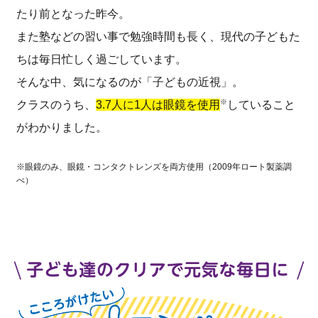
∟ メイク
ロート製薬の想い
お問い合わせ
たり前となった昨今。
医薬品の販売に関する表示
また塾などの習い事で勉強時間も長く、現代の子どもた
特定商取引に関する法律に基づく表記
∟ 美容サプリメント
ご利用ガイド
ちは毎日忙しく過ごしています。
ご利用環境
そんな中、気になるのが「子どもの近視」。
医薬品・目薬
サイトマップ
※
クラスのうち、
3.7人に1人は眼鏡を使用
していること
その他
がわかりました。
お悩み・用途から探す
※眼鏡のみ、眼鏡・コンタクトレンズを両方使用（2009年ロート製薬調
べ）
ブランドから探す
キャンペーンから探す