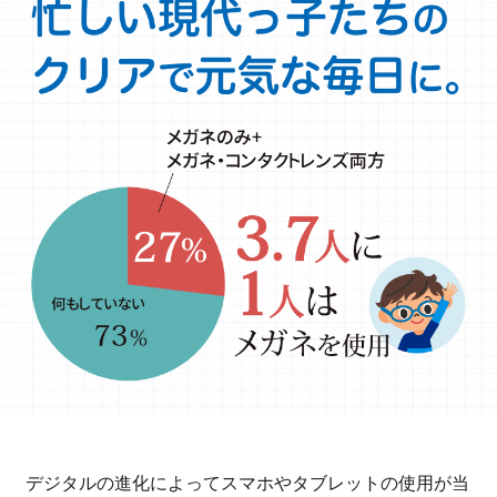
ポイント交換品 を見る
お問い合わせ
ログイン / 新規会員登録
商品を探す
サプリメント・食品
お得にお買い物
∟ 美容サプリメント
おトクなロート定期便
読みもの
美容・スキンケア
ポイントを貯める
ジャーナル
ご案内
(美容情報・健康情報・読み物)
∟ スキンケア
スタッフのお気に入り
新着情報
デジタルの進化によってスマホやタブレットの使用が当
個人情報の取り扱い