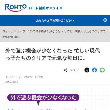
検索
あなたのお声お聞かせください
人気のキーワードで検索
ジャーナル トップ
外で遊ぶ機会が少なくなった 忙しい現代っ子たちのクリアで
目薬
ロートV5
日焼け止め
熱中症対策
元気な毎日に。
デオコ
セラミド
オバジ
ダーマセプトRX
外で遊ぶ機会が少なくなった 忙しい現代
アゼライン酸
ハイドロキノン
レチノール
っ子たちのクリアで元気な毎日に。
冬虫夏草
セノビック
エピステーム
SKIO
シェア
メラノCC
ケアセラ
美容サプリメント
子ども
生活習慣
対策
ヘリオホワイト
制汗剤
洗顔
数量限定
2021/10/1
ブランドから探す
使用用途から探す
成分から探す
注目の商品 を見る