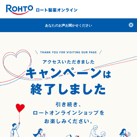
検索
あなたのお声お聞かせください
人気のキーワードで検索
目薬
ロートV5
日焼け止め
熱中症対策
デオコ
セラミド
オバジ
ダーマセプトRX
アゼライン酸
ハイドロキノン
レチノール
冬虫夏草
セノビック
エピステーム
SKIO
メラノCC
ケアセラ
美容サプリメント
ヘリオホワイト
制汗剤
洗顔
数量限定
ブランドから探す
使用用途から探す
成分から探す
注目の商品 を見る