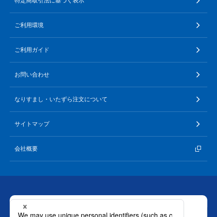
特定商取引法に基づく表示
∟ メイク
ロート製薬の想い
お問い合わせ
医薬品の販売に関する表示
ご利用環境
特定商取引に関する法律に基づく表記
∟ 美容サプリメント
ご利用ガイド
ご利用環境
ご利用ガイド
医薬品・目薬
サイトマップ
お問い合わせ
その他
なりすまし・いたずら注文について
お悩み・用途から探す
サイトマップ
ブランドから探す
会社概要
キャンペーンから探す
お問い合わせ