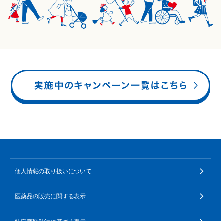
ポイント交換品 を見る
お問い合わせ
ログイン / 新規会員登録
商品を探す
サプリメント・食品
お得にお買い物
∟ 美容サプリメント
おトクなロート定期便
読みもの
個人情報の取り扱いについて
美容・スキンケア
ポイントを貯める
ジャーナル
ご案内
(美容情報・健康情報・読み物)
医薬品の販売に関する表示
∟ スキンケア
スタッフのお気に入り
新着情報
個人情報の取り扱い