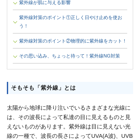
紫外線が肌に与える影響
∟ メイク
ロート製薬の想い
お問い合わせ
医薬品の販売に関する表示
紫外線対策のポイント①正しく日やけ止めを使お
特定商取引に関する法律に基づく表記
∟ 美容サプリメント
ご利用ガイド
う！
ご利用環境
医薬品・目薬
サイトマップ
紫外線対策のポイント②物理的に紫外線をカット！
その他
その思い込み、ちょっと待って！紫外線NG対策
お悩み・用途から探す
ブランドから探す
そもそも「紫外線」とは
キャンペーンから探す
太陽から地球に降り注いでいるさまざまな光線に
は、その波長によって私達の目に見えるものと見
えないものがあります。紫外線は目に見えない光
線の一種で、波長の長さによってUVA(A波)、UVB