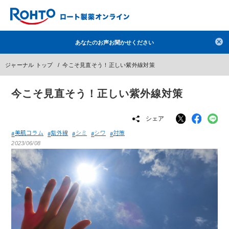
検索
あなたのお声お聞かせください
人気のキーワードで検索
ジャーナル トップ
今こそ見直そう！正しい紫外線対策
目薬
ロートV5
日焼け止め
熱中症対策
今こそ見直そう！正しい紫外線対策
デオコ
セラミド
オバジ
ダーマセプトRX
アゼライン酸
ハイドロキノン
レチノール
シェア
冬虫夏草
セノビック
エピステーム
SKIO
美肌コラム
紫外線
シミ
シワ
対策
2023/06/08
メラノCC
ケアセラ
美容サプリメント
ヘリオホワイト
制汗剤
洗顔
数量限定
ブランドから探す
使用用途から探す
成分から探す
注目の商品 を見る