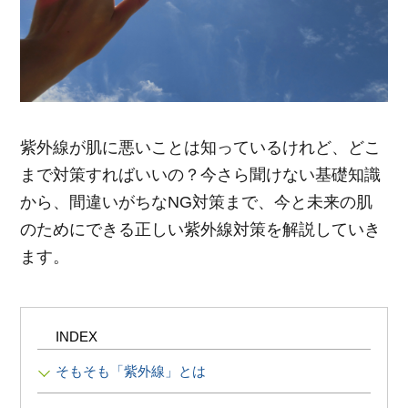
ポイント交換品 を見る
お問い合わせ
ログイン / 新規会員登録
紫外線が肌に悪いことは知っているけれど、どこ
まで対策すればいいの？今さら聞けない基礎知識
商品を探す
から、間違いがちなNG対策まで、今と未来の肌
のためにできる正しい紫外線対策を解説していき
サプリメント・食品
お得にお買い物
ます。
∟ 美容サプリメント
おトクなロート定期便
読みもの
美容・スキンケア
ポイントを貯める
ジャーナル
ご案内
(美容情報・健康情報・読み物)
INDEX
そもそも「紫外線」とは
∟ スキンケア
スタッフのお気に入り
新着情報
個人情報の取り扱い