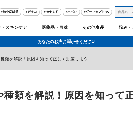
熱中症対策
デオコ
セラミド
オバジ
ダーマセプトRX
レチノール
冬虫夏草
セノビック
エピステーム
SKIO
容・スキンケア
医薬品・目薬
その他商品
悩み・
美容サプリメント
ヘリオホワイト
制汗剤
洗顔
数量限定
あなたのお声お聞かせください
肌
体
髪
のお悩み
のお悩み
の
や種類を解説！原因を知って正しく対策しよう
ビリンク
肌
ルガード
聖樹のチカラ
エピステーム
Vロートプレミアム
コンドロワン
オバジ
ハレス
1兆個のチカラ
ラッシュリッ
ドゥーテスト
ントGET！
ジャーナル
お試しセット特集
や種類を解説！原因を知って
リオホワイト
アセラ
薬
セルアライブ
50の恵
医薬品その他
みかたつぶ
デオコ®
Demas茶
メラノCC
ロート定期便
クレジットカード払い切替手順
ropo（プロポ）
ラボ
余仁生（ユーヤンサン）
ブルーミオ
ハートフード
カラミー
ロートV5わん
オキシー