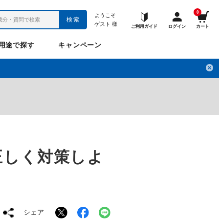
0
ようこそ
検索
ゲスト
様
ご利用ガイド
ログイン
カート
用途で探す
キャンペーン
ペット
お悩み
のお悩み
チ
フレックスパワー
プロメディアル
フレディ
LINE公式アカウント
正しく対策しよ
ナップル
ギュット
Anitto
デ・オウ
シェア