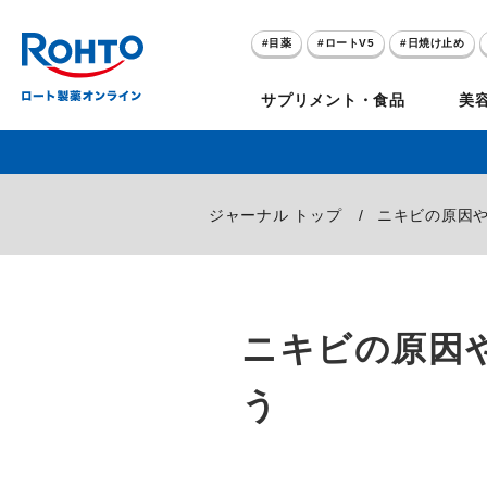
目薬
ロートV5
日焼け止め
アゼライン酸
ハイドロキノン
サプリメント・食品
美
メラノCC
ケアセラ
目
のお悩み
ジャーナル トップ
ニキビの原因
セノビック
スキオ
リグロ
ロートV5
ダーマセプトRX
和漢箋シリーズ
ノ
糀
ア
プレゼントキャンペーン
クイズに答えてポイ
ニキビの原因
クリアビジョン
アトレージュAD+
パンシロン
ザリポ
PRORY（プロリー）
メンソレータム
ヘ
ケ
目
ポイントが貯まる
期間限定
う
モリンガ
スキンアクア
水素水
サンプレイ
P
肌