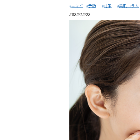
ニキビ
予防
対策
美肌コラム
2022/12/22
美容サプリメント
メンソレータム
サプリメント・食品その
スキンケア
メ
他