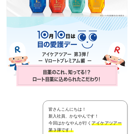
ポイント交換品 を見る
お問い合わせ
ログイン / 新規会員登録
商品を探す
サプリメント・食品
お得にお買い物
∟ 美容サプリメント
おトクなロート定期便
読みもの
美容・スキンケア
ポイントを貯める
ジャーナル
ご案内
(美容情報・健康情報・読み物)
皆さんこんにちは！
新入社員、かなやんです！
今回はかなやんが行く
アイケアツアー
∟ スキンケア
スタッフのお気に入り
新着情報
第３弾です！
個人情報の取り扱い