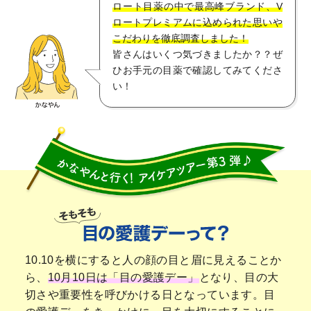
ロート目薬の中で最高峰ブランド、V
∟ メイク
ロート製薬の想い
お問い合わせ
医薬品の販売に関する表示
ロートプレミアムに込められた思いや
こだわりを徹底調査しました！
特定商取引に関する法律に基づく表記
∟ 美容サプリメント
ご利用ガイド
皆さんはいくつ気づきましたか？？ぜ
ご利用環境
ひお手元の目薬で確認してみてくださ
医薬品・目薬
い！
サイトマップ
その他
お悩み・用途から探す
ブランドから探す
キャンペーンから探す
10.10を横にすると人の顔の目と眉に見えることか
ら、
10月10日は「目の愛護デー」
となり、目の大
切さや重要性を呼びかける日となっています。目