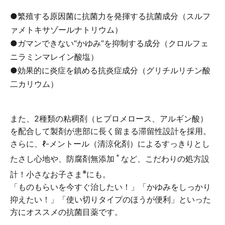
●繁殖する原因菌に抗菌力を発揮する抗菌成分（スルフ
ァメトキサゾールナトリウム）
●ガマンできない“かゆみ”を抑制する成分（クロルフェ
ニラミンマレイン酸塩）
●効果的に炎症を鎮める抗炎症成分（グリチルリチン酸
二カリウム）
また、2種類の粘稠剤（ヒプロメロース、アルギン酸）
を配合して製剤が患部に長く留まる滞留性設計を採用。
さらに、ℓ-メントール（清涼化剤）によるすっきりとし
＊
たさし心地や、防腐剤無添加
など、こだわりの処方設
※
計！小さなお子さま
にも。
「ものもらいを今すぐ治したい！」「かゆみをしっかり
抑えたい！」「使い切りタイプのほうが便利」といった
方にオススメの抗菌目薬です。