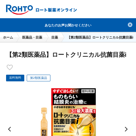
検索
あなたのお声お聞かせください
人気のキーワードで検索
ホーム
医薬品・目薬
目薬
【第2類医薬品】ロートクリニカル抗菌目薬i
目薬
ロートV5
日焼け止め
熱中症対策
【第2類医薬品】ロートクリニカル抗菌目薬i
デオコ
セラミド
オバジ
ダーマセプトRX
アゼライン酸
ハイドロキノン
レチノール
冬虫夏草
セノビック
エピステーム
SKIO
送料無料
第2類医薬品
メラノCC
ケアセラ
美容サプリメント
ヘリオホワイト
制汗剤
洗顔
数量限定
ブランドから探す
使用用途から探す
成分から探す
注目の商品 を見る