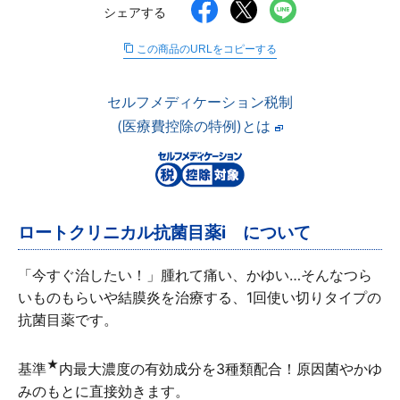
シェアする
∟ メイク
ロート製薬の想い
お問い合わせ
医薬品の販売に関する表示
この商品のURLをコピーする
特定商取引に関する法律に基づく表記
∟ 美容サプリメント
ご利用ガイド
ご利用環境
セルフメディケーション税制
医薬品・目薬
サイトマップ
(医療費控除の特例)とは
その他
お悩み・用途から探す
ロートクリニカル抗菌目薬i について
ブランドから探す
「今すぐ治したい！」腫れて痛い、かゆい…そんなつら
キャンペーンから探す
いものもらいや結膜炎を治療する、1回使い切りタイプの
抗菌目薬です。
★
基準
内最大濃度の有効成分を3種類配合！原因菌やかゆ
みのもとに直接効きます。