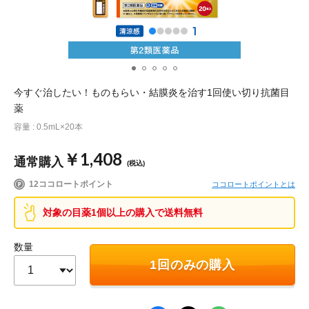
ポイント交換品 を見る
お問い合わせ
ログイン / 新規会員登録
今すぐ治したい！ものもらい・結膜炎を治す1回使い切り抗菌目
薬
容量 : 0.5mL×20本
商品を探す
￥1,408
通常購入
(税込)
サプリメント・食品
お得にお買い物
12ココロートポイント
ココロートポイントとは
対象の目薬1個以上の購入で送料無料
∟ 美容サプリメント
おトクなロート定期便
読みもの
数量
美容・スキンケア
ポイントを貯める
ジャーナル
ご案内
(美容情報・健康情報・読み物)
1回のみの購入
∟ スキンケア
スタッフのお気に入り
新着情報
個人情報の取り扱い