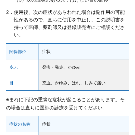
2．使用後、次の症状があらわれた場合は副作用の可能
性があるので、直ちに使用を中止し、この説明書を
持って医師、薬剤師又は登録販売者にご相談くださ
い。
ロート製薬オンライン 相談窓口
0120-733-610
関係部位
症状
[受付時間／月～金：10時～16時（土・日・祝、および夏季休業日と年末年始
皮ふ
発疹・発赤、かゆみ
を除く)]
目
充血、かゆみ、はれ、しみて痛い
お問い合わせフォーム
※まれに下記の重篤な症状が起こることがあります。そ
の場合は直ちに医師の診療を受けてください。
症状の名称
症状