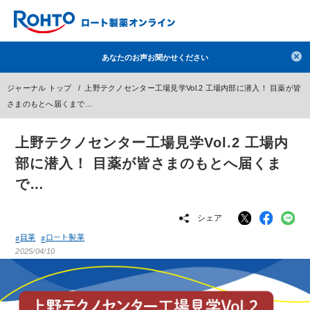
検索
あなたのお声お聞かせください
人気のキーワードで検索
ジャーナル トップ
上野テクノセンター工場見学Vol.2 工場内部に潜入！ 目薬が皆
目薬
ロートV5
日焼け止め
熱中症対策
さまのもとへ届くまで…
デオコ
セラミド
オバジ
ダーマセプトRX
上野テクノセンター工場見学Vol.2 工場内
アゼライン酸
ハイドロキノン
レチノール
部に潜入！ 目薬が皆さまのもとへ届くま
冬虫夏草
セノビック
エピステーム
SKIO
で…
メラノCC
ケアセラ
美容サプリメント
シェア
ヘリオホワイト
制汗剤
洗顔
数量限定
目薬
ロート製薬
2025/04/10
ブランドから探す
使用用途から探す
成分から探す
注目の商品 を見る