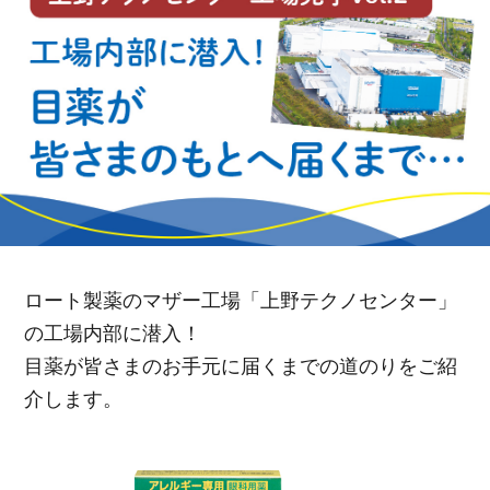
ポイント交換品 を見る
お問い合わせ
ログイン / 新規会員登録
商品を探す
サプリメント・食品
お得にお買い物
ロート製薬のマザー工場「上野テクノセンター」
の工場内部に潜入！
∟ 美容サプリメント
おトクなロート定期便
読みもの
目薬が皆さまのお手元に届くまでの道のりをご紹
美容・スキンケア
ポイントを貯める
ジャーナル
ご案内
介します。
(美容情報・健康情報・読み物)
∟ スキンケア
スタッフのお気に入り
新着情報
個人情報の取り扱い