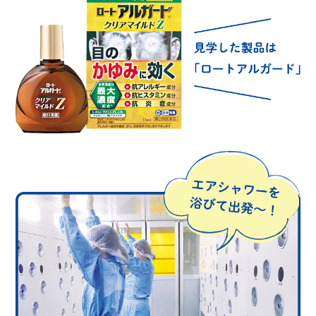
∟ メイク
ロート製薬の想い
お問い合わせ
医薬品の販売に関する表示
特定商取引に関する法律に基づく表記
∟ 美容サプリメント
ご利用ガイド
ご利用環境
医薬品・目薬
サイトマップ
その他
お悩み・用途から探す
ブランドから探す
キャンペーンから探す