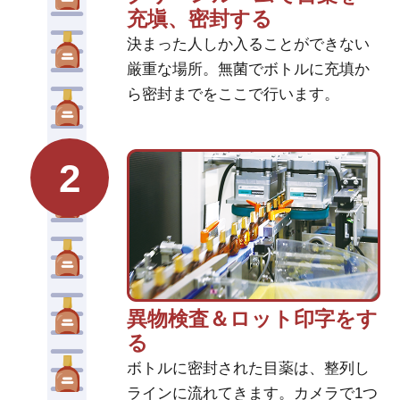
充塡、密封する
決まった人しか入ることができない
厳重な場所。無菌でボトルに充填か
ら密封までをここで行います。
2
異物検査＆ロット印字をす
る
ボトルに密封された目薬は、整列し
ラインに流れてきます。カメラで1つ