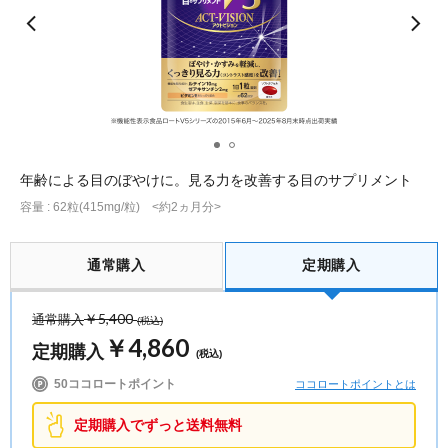
ポイント交換品 を見る
お問い合わせ
ログイン / 新規会員登録
年齢による目のぼやけに。見る力を改善する目のサプリメント
容量 : 62粒(415mg/粒) <約2ヵ月分>
商品を探す
サプリメント・食品
お得にお買い物
通常購入
定期購入
∟ 美容サプリメント
おトクなロート定期便
読みもの
￥5,400
通常購入
(税込)
￥4,860
定期購入
(税込)
美容・スキンケア
ポイントを貯める
ジャーナル
ご案内
(美容情報・健康情報・読み物)
50ココロートポイント
ココロートポイントとは
∟ スキンケア
スタッフのお気に入り
新着情報
定期購入でずっと送料無料
個人情報の取り扱い