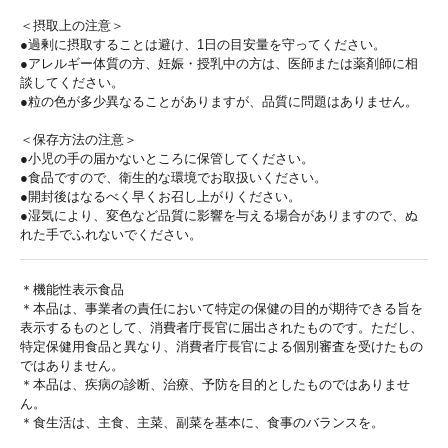
＜摂取上の注意＞
●過剰に摂取することは避け、1日の目安量を守ってください。
●アレルギー体質の方、妊娠・授乳中の方は、医師または薬剤師に相
談してください。
●粒の色が多少異なることがありますが、品質に問題はありません。
＜保存方法の注意＞
●小児の手の届かないところに保管してください。
●食品ですので、衛生的な環境でお取扱いください。
●開封後はなるべく早くお召し上がりください。
●湿気により、変色など品質に影響を与える場合がありますので、ぬ
れた手でふれないでください。
＊機能性表示食品
＊本品は、事業者の責任において特定の保健の目的が期待できる旨を
表示するものとして、消費者庁長官に届出されたものです。ただし、
特定保健用食品と異なり、消費者庁長官による個別審査を受けたもの
ではありません。
＊本品は、疾病の診断、治療、予防を目的としたものではありませ
ん。
＊食生活は、主食、主菜、副菜を基本に、食事のバランスを。