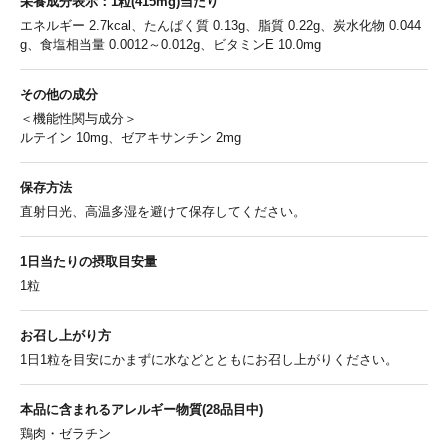
栄養成分表示：1粒(415mg)当たり
エネルギー 2.7kcal、たんぱく質 0.13g、脂質 0.22g、炭水化物 0.044
g、食塩相当量 0.0012～0.012g、ビタミンE 10.0mg
その他の成分
＜機能性関与成分＞
ルテイン 10mg、ゼアキサンチン 2mg
保存方法
直射日光、高温多湿を避けて保存してください。
1日当たりの
摂取目安量
1粒
お召し上がり方
1日1粒を目安にかまずに水などとともにお召し上がりください。
本品に含まれるアレルギー物質(28品目中)
鶏肉・ゼラチン