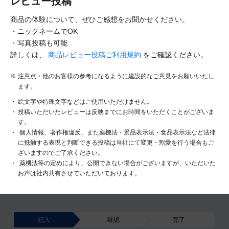
レビュー投稿
商品の体験について、ぜひご感想をお聞かせください。
・ニックネームでOK
・写真投稿も可能
詳しくは、
商品レビュー投稿ご利用規約
をご確認ください。
注意点・他のお客様の参考になるように建設的なご意見をお願いいたし
ます。
絵文字や特殊文字などはご使用いただけません。
投稿いただいたレビューは反映までにお時間をいただくことがございま
す。
個人情報、著作権違反、また薬機法・景品表示法・食品表示法など法律
に抵触する表現と判断できる投稿は当社にて変更・割愛を行う場合もご
ざいますのでご了承ください。
薬機法等の定めにより、公開できない場合がございますが、いただいた
お声は社内共有させていただいております。
記入
確認
完了