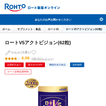
検索
あなたのお声お聞かせください
人気のキーワードで検索
ホーム
サプリメント・食品
ロートV5
ロートV5アクトビジョン(62粒)
目薬
ロートV5
日焼け止め
熱中症対策
ロートV5アクトビジョン(62粒)
デオコ
セラミド
オバジ
ダーマセプトRX
アゼライン酸
ハイドロキノン
レチノール
(レビューを書く)
4.06
（
588 件のレビュー
）
冬虫夏草
セノビック
エピステーム
SKIO
定期割引あり
最大20％OFF
機能性表示食品
送料無料
メラノCC
ケアセラ
美容サプリメント
ロート定期会員特割
ヘリオホワイト
制汗剤
洗顔
数量限定
ブランドから探す
使用用途から探す
成分から探す
注目の商品 を見る