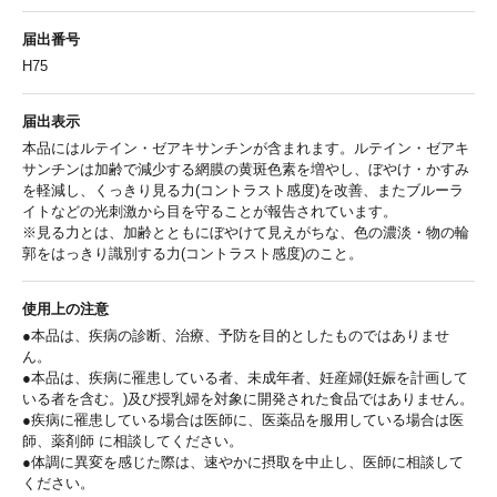
届出番号
H75
届出表示
本品にはルテイン・ゼアキサンチンが含まれます。ルテイン・ゼアキ
サンチンは加齢で減少する網膜の黄斑色素を増やし、ぼやけ・かすみ
を軽減し、くっきり見る力(コントラスト感度)を改善、またブルーラ
イトなどの光刺激から目を守ることが報告されています。
※見る力とは、加齢とともにぼやけて見えがちな、色の濃淡・物の輪
郭をはっきり識別する力(コントラスト感度)のこと。
使用上の注意
●本品は、疾病の診断、治療、予防を目的としたものではありませ
ん。
●本品は、疾病に罹患している者、未成年者、妊産婦(妊娠を計画して
いる者を含む。)及び授乳婦を対象に開発された食品ではありません。
●疾病に罹患している場合は医師に、医薬品を服用している場合は医
師、薬剤師 に相談してください。
●体調に異変を感じた際は、速やかに摂取を中止し、医師に相談して
ください。