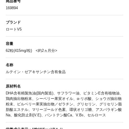
商品番号
169894
ブランド
ロートV5
容量
62粒(415mg/粒) <約2ヵ月分>
名称
ルテイン・ゼアキサンチン含有食品
原材料名
DHA含有精製魚油(国内製造)、サフラワー油、ビタミンE含有植物油、
鶏肉抽出物粉末、シーベリー果実オイル、α-リポ酸、ショウガ抽出物
粉末、ビルベリー果実抽出物／ゼラチン、グリセリン、グリセリン脂
肪酸エステル、マリーゴールド色素、環状オリゴ糖、アスパラギン酸
Na、酸化防止剤(V.E)、パントテン酸Ca、V.B
、セルロース
6