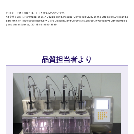
※1 コントラスト感度とは、くっきり見る力のことです。
※2 文献：Billy R. Hammond, et al., A Double-Blind, Placebo-Controlled Study on the Effects of Lutein and Z
eaxanthin on Photostress Recovery, Glare Disability, and Chromatic Contrast. Investigative Ophthalmolog
y and Visual Science, (2014): 55: 8583-8589.
品質担当者より