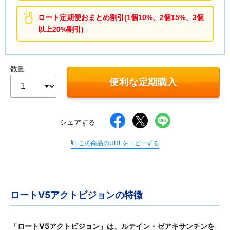
∟ メイク
ロート製薬の想い
お問い合わせ
医薬品の販売に関する表示
ロート定期便おまとめ割引(1個10%、2個15%、3個
以上20%割引)
特定商取引に関する法律に基づく表記
∟ 美容サプリメント
ご利用ガイド
ご利用環境
医薬品・目薬
サイトマップ
数量
便利な定期購入
その他
お悩み・用途から探す
シェアする
ブランドから探す
この商品のURLをコピーする
キャンペーンから探す
ロートV5アクトビジョンの特徴
「ロートV5アクトビジョン」は、ルテイン・ゼアキサンチンを