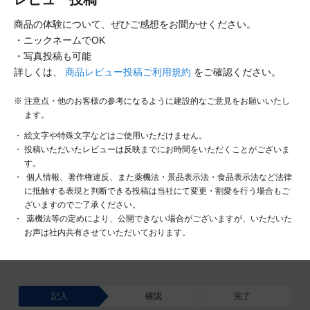
商品の体験について、ぜひご感想をお聞かせください。
・ニックネームでOK
・写真投稿も可能
詳しくは、
商品レビュー投稿ご利用規約
をご確認ください。
注意点・他のお客様の参考になるように建設的なご意見をお願いいたし
ます。
絵文字や特殊文字などはご使用いただけません。
投稿いただいたレビューは反映までにお時間をいただくことがございま
す。
個人情報、著作権違反、また薬機法・景品表示法・食品表示法など法律
に抵触する表現と判断できる投稿は当社にて変更・割愛を行う場合もご
ざいますのでご了承ください。
薬機法等の定めにより、公開できない場合がございますが、いただいた
お声は社内共有させていただいております。
記入
確認
完了