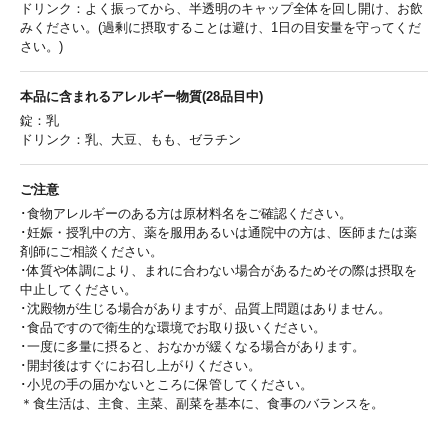
ドリンク：よく振ってから、半透明のキャップ全体を回し開け、お飲
みください。(過剰に摂取することは避け、1日の目安量を守ってくだ
さい。)
本品に含まれるアレルギー物質(28品目中)
錠：乳
ドリンク：乳、大豆、もも、ゼラチン
ご注意
･食物アレルギーのある方は原材料名をご確認ください。
･妊娠・授乳中の方、薬を服用あるいは通院中の方は、医師または薬
剤師にご相談ください。
･体質や体調により、まれに合わない場合があるためその際は摂取を
中止してください。
･沈殿物が生じる場合がありますが、品質上問題はありません。
･食品ですので衛生的な環境でお取り扱いください。
･一度に多量に摂ると、おなかが緩くなる場合があります。
･開封後はすぐにお召し上がりください。
･小児の手の届かないところに保管してください。
＊食生活は、主食、主菜、副菜を基本に、食事のバランスを。