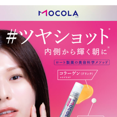
∟ メイク
ロート製薬の想い
お問い合わせ
医薬品の販売に関する表示
特定商取引に関する法律に基づく表記
∟ 美容サプリメント
ご利用ガイド
ご利用環境
医薬品・目薬
サイトマップ
その他
お悩み・用途から探す
ブランドから探す
キャンペーンから探す