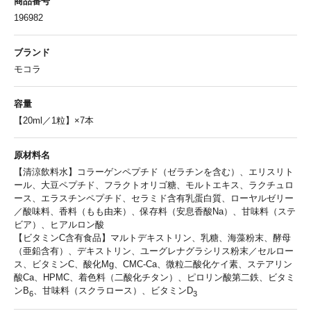
商品番号
196982
ブランド
モコラ
容量
【20ml／1粒】×7本
原材料名
【清涼飲料水】コラーゲンペプチド（ゼラチンを含む）、エリスリト
ール、大豆ペプチド、フラクトオリゴ糖、モルトエキス、ラクチュロ
ース、エラスチンペプチド、セラミド含有乳蛋白質、ローヤルゼリー
／酸味料、香料（もも由来）、保存料（安息香酸Na）、甘味料（ステ
ビア）、ヒアルロン酸
【ビタミンC含有食品】マルトデキストリン、乳糖、海藻粉末、酵母
（亜鉛含有）、デキストリン、ユーグレナグラシリス粉末／セルロー
ス、ビタミンC、酸化Mg、CMC-Ca、微粒二酸化ケイ素、ステアリン
酸Ca、HPMC、着色料（二酸化チタン）、ピロリン酸第二鉄、ビタミ
ンB
、甘味料（スクラロース）、ビタミンD
6
3