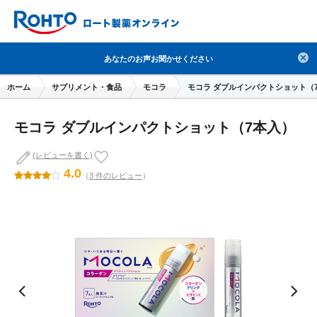
検索
あなたのお声お聞かせください
人気のキーワードで検索
ホーム
サプリメント・食品
モコラ
モコラ ダブルインパクトショット（
目薬
ロートV5
日焼け止め
熱中症対策
モコラ ダブルインパクトショット（7本入）
デオコ
セラミド
オバジ
ダーマセプトRX
アゼライン酸
ハイドロキノン
レチノール
(レビューを書く)
4.0
（
3 件のレビュー
）
冬虫夏草
セノビック
エピステーム
SKIO
メラノCC
ケアセラ
美容サプリメント
ヘリオホワイト
制汗剤
洗顔
数量限定
ブランドから探す
使用用途から探す
成分から探す
注目の商品 を見る