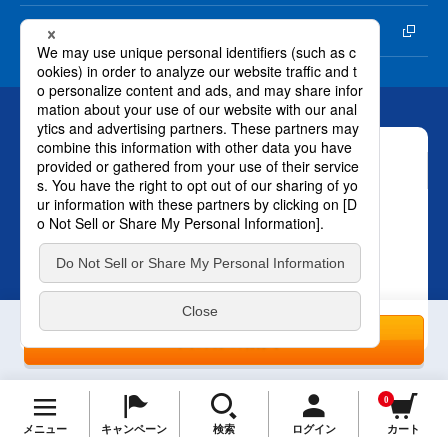
会社概要
お問い合わせ
ロート製薬株式会社 通販事業部
0120-880-610
TOP
月～土：9時～21時 日祝：9時～18時
（年末年始を除く）
おかけ間違いのないようご注意ください。
プライバ
1回のみの購入
シーポリシー
はこちら。
SNS オフィシャルアカウント
0
メニュー
キャンペーン
検索
ログイン
カート