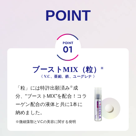
POINT
ブーストMIX（粒）
※
〈 V.C、亜鉛、鉄、ユーグレナ 〉
※
「粒」には特許出願済み
成
分、“ブーストMIX”を配合！
コラ
ーゲン配合の液体と共に1本に
納めました。
※微細藻類とV.Cの美容に関する発明