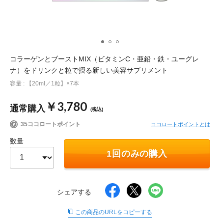
ポイント交換品 を見る
お問い合わせ
コラーゲンとブーストMIX（ビタミンC・亜鉛・鉄・ユーグレ
ログイン / 新規会員登録
ナ）をドリンクと粒で摂る新しい美容サプリメント
容量 : 【20ml／1粒】×7本
商品を探す
￥3,780
通常購入
(税込)
35ココロートポイント
ココロートポイントとは
サプリメント・食品
お得にお買い物
数量
∟ 美容サプリメント
おトクなロート定期便
1回のみの購入
読みもの
美容・スキンケア
ポイントを貯める
ジャーナル
ご案内
(美容情報・健康情報・読み物)
シェアする
∟ スキンケア
スタッフのお気に入り
新着情報
この商品のURLをコピーする
個人情報の取り扱い