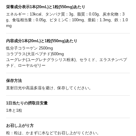
栄養成分表示
1本(20mL)と
1粒(550mg)あたり
エネルギー：13kcal、タンパク質：3g、脂質：0.03g、炭水化物：3
g、食塩相当量：0.05g、ビタミンC：100mg、亜鉛：1.3mg、鉄：1.0
mg
内容成分
1本(20mL)と
1粒(550mg)あたり
低分子コラーゲン 2500mg
コラプラス(大豆ペプチド)500mg
ユーグレナ(ユーグレナグラシリス粉末)、セラミド、エラスチンペプ
チド、ローヤルゼリー
保存方法
直射日光や高温多湿を避け、保存してください。
1日当たりの
摂取目安量
1本と1粒
お召し上がり方
粒：粒は、かまずに水などでお召し上がりください。