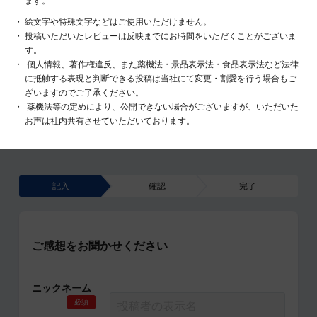
ます。
絵文字や特殊文字などはご使用いただけません。
投稿いただいたレビューは反映までにお時間をいただくことがございま
す。
個人情報、著作権違反、また薬機法・景品表示法・食品表示法など法律
に抵触する表現と判断できる投稿は当社にて変更・割愛を行う場合もご
ざいますのでご了承ください。
薬機法等の定めにより、公開できない場合がございますが、いただいた
お声は社内共有させていただいております。
記入
確認
完了
ご感想をお聞かせください
ニックネーム
必須