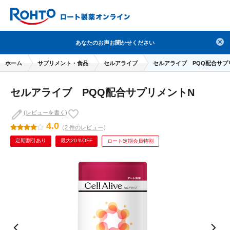
検索
あなたのお声お聞かせください
人気のキーワードで検索
ホーム
サプリメント・食品
セルアライブ
セルアライブ PQQ配合サプ
目薬
ロートV5
日焼け止め
熱中症対策
セルアライブ PQQ配合サプリメントN
デオコ
セラミド
オバジ
ダーマセプトRX
アゼライン酸
ハイドロキノン
レチノール
(レビューを書く)
4.0
（
2 件のレビュー
）
冬虫夏草
セノビック
エピステーム
SKIO
定期割引あり
最大20％OFF
ロート定期会員特割
メラノCC
ケアセラ
美容サプリメント
ヘリオホワイト
制汗剤
洗顔
数量限定
ブランドから探す
使用用途から探す
成分から探す
注目の商品 を見る