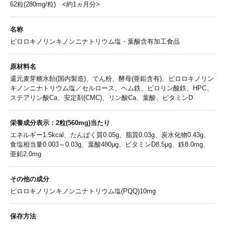
62粒(280mg/粒) <約1ヵ月分>
名称
ピロロキノリンキノンニナトリウム塩・葉酸含有加工食品
原材料名
還元麦芽糖水飴(国内製造)、でん粉、酵母(亜鉛含有)、ピロロキノリン
キノンニナトリウム塩／セルロース、ヘム鉄、ピロリン酸鉄、HPC、
ステアリン酸Ca、安定剤(CMC)、リン酸Ca、葉酸、ビタミンD
栄養成分表示：2粒(560mg)当たり
エネルギー1.5kcal、たんぱく質0.05g、脂質0.03g、炭水化物0.43g、
食塩相当量0.003～0.03g、葉酸480μg、ビタミンD8.5μg、鉄8.0mg、
亜鉛2.0mg
その他の成分
ピロロキノリンキノンニナトリウム塩(PQQ)10mg
保存方法