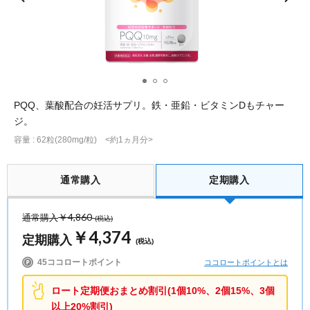
ポイント交換品 を見る
お問い合わせ
ログイン / 新規会員登録
PQQ、葉酸配合の妊活サプリ。鉄・亜鉛・ビタミンDもチャー
ジ。
容量 : 62粒(280mg/粒) <約1ヵ月分>
商品を探す
サプリメント・食品
通常購入
定期購入
お得にお買い物
∟ 美容サプリメント
おトクなロート定期便
読みもの
￥4,860
通常購入
(税込)
￥4,374
定期購入
(税込)
美容・スキンケア
ポイントを貯める
ジャーナル
ご案内
(美容情報・健康情報・読み物)
45ココロートポイント
ココロートポイントとは
∟ スキンケア
スタッフのお気に入り
新着情報
ロート定期便おまとめ割引(1個10%、2個15%、3個
個人情報の取り扱い
以上20%割引)