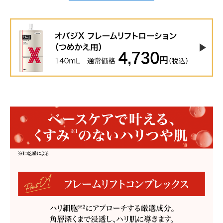
∟ メイク
ロート製薬の想い
お問い合わせ
医薬品の販売に関する表示
特定商取引に関する法律に基づく表記
∟ 美容サプリメント
ご利用ガイド
ご利用環境
医薬品・目薬
サイトマップ
その他
お悩み・用途から探す
ブランドから探す
キャンペーンから探す