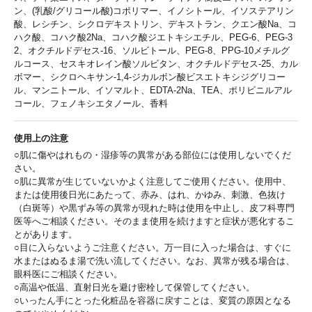
ン、(乳酸/グリコール酸)コポリマー、イノシトール、イソステアリン
酸、レシチン、シクロデキストリン、デキストラン、クエン酸Na、コ
ハク酸、コハク酸2Na、コハク酸ジエトキシエチル、PEG-6、PEG-3
2、オクチルドデセス-16、ソルビトール、PEG-8、PPG-10メチルグ
ルコース、セスキオレイン酸ソルビタン、オクチルドデセス-25、カル
ボマー、シクロヘキサン-1,4-ジカルボン酸ビスエトキシジグリコー
ル、マンニトール、イソマルト、EDTA-2Na、TEA、ポリビニルアル
コール、フェノキシエタノール、香料
使用上の注意
○肌に傷やはれもの・湿疹等の異常がある部位には使用しないでくだ
さい。
○肌に異常が生じていないかよく注意してご使用ください。使用中、
または使用後日光にあたって、赤み、はれ、かゆみ、刺激、色抜け
（白斑等）や黒ずみ等の異常が現れた時は使用を中止し、皮フ科専門
医等へご相談ください。そのまま使用を続けますと症状が悪化するこ
とがあります。
○目に入らないようご注意ください。万一目に入った場合は、すぐに
水またはぬるま湯で洗い流してください。なお、異常が残る場合は、
眼科医にご相談ください。
○高温や低温、直射日光を避け密栓して保管してください。
○いったん手にとった化粧品を容器に戻すことは、変質の原因となる