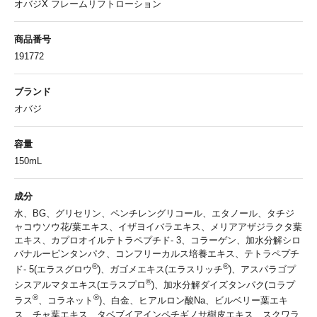
オバジX フレームリフトローション
商品番号
191772
ブランド
オバジ
容量
150mL
成分
水、BG、グリセリン、ペンチレングリコール、エタノール、タチジ
ャコウソウ花/葉エキス、イザヨイバラエキス、メリアアザジラクタ葉
エキス、カプロオイルテトラペプチド- 3、コラーゲン、加水分解シロ
バナルーピンタンパク、コンフリーカルス培養エキス、テトラペプチ
®
®
ド- 5(エラスグロウ
)、ガゴメエキス(エラスリッチ
)、アスパラゴプ
®
シスアルマタエキス(エラスプロ
)、加水分解ダイズタンパク(コラプ
®
®
ラス
、コラネット
)、白金、ヒアルロン酸Na、ビルベリー葉エキ
ス、チャ葉エキス、タベブイアインペチギノサ樹皮エキス、スクワラ