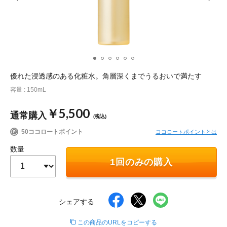
ポイント交換品 を見る
お問い合わせ
ログイン / 新規会員登録
優れた浸透感のある化粧水。角層深くまでうるおいで満たす
容量 : 150mL
商品を探す
￥5,500
通常購入
(税込)
サプリメント・食品
お得にお買い物
50ココロートポイント
ココロートポイントとは
数量
∟ 美容サプリメント
おトクなロート定期便
読みもの
1回のみの購入
美容・スキンケア
ポイントを貯める
ジャーナル
ご案内
(美容情報・健康情報・読み物)
シェアする
∟ スキンケア
スタッフのお気に入り
新着情報
個人情報の取り扱い
この商品のURLをコピーする