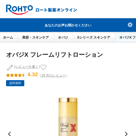
検索
あなたのお声お聞かせください
人気のキーワードで検索
ホーム
美容・スキンケア
オバジ
Xシリーズ スキンケア
オバジX 
目薬
ロートV5
日焼け止め
熱中症対策
オバジX フレームリフトローション
デオコ
セラミド
オバジ
ダーマセプトRX
アゼライン酸
ハイドロキノン
レチノール
(レビューを書く)
4.32
（
28 件のレビュー
）
冬虫夏草
セノビック
エピステーム
SKIO
送料無料
メラノCC
ケアセラ
美容サプリメント
ヘリオホワイト
制汗剤
洗顔
数量限定
ブランドから探す
使用用途から探す
成分から探す
注目の商品 を見る