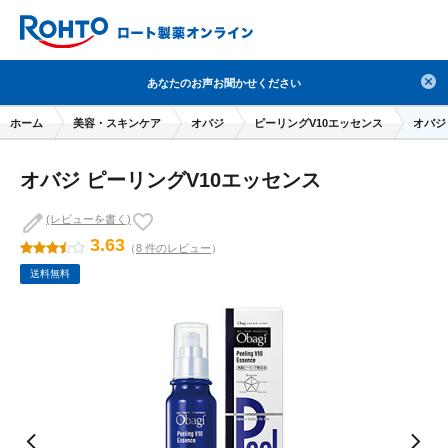
検索
あなたのお声お聞かせください
人気のキーワードで検索
ホーム
美容・スキンケア
オバジ
ピーリングV10エッセンス
オバジ
目薬
ロートV5
日焼け止め
熱中症対策
オバジ ピーリングV10エッセンス
デオコ
セラミド
オバジ
ダーマセプトRX
アゼライン酸
ハイドロキノン
レチノール
(レビューを書く)
3.63
（
8 件のレビュー
）
冬虫夏草
セノビック
エピステーム
SKIO
送料無料
メラノCC
ケアセラ
美容サプリメント
ヘリオホワイト
制汗剤
洗顔
数量限定
ブランドから探す
使用用途から探す
成分から探す
注目の商品 を見る