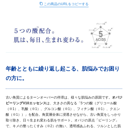
この商品のURLをコピーする
∟ メイク
ロート製薬の想い
お問い合わせ
医薬品の販売に関する表示
特定商取引に関する法律に基づく表記
∟ 美容サプリメント
ご利用ガイド
ご利用環境
医薬品・目薬
サイトマップ
その他
お悩み・用途から探す
年齢とともに繰り返し起こる、肌悩みでお困り
の方に。
ブランドから探す
キャンペーンから探す
古い角質によるターンオーバーの停滞は、様々な肌悩みの原因です。
オバジ
ピーリングV10エッセンス
は、大きさの異なる「5つの酸（グリコール酸
（※1）、乳酸（※1）、グルコン酸（※1）、フィチン酸（※1）、クエン
酸（※1））」を配合。角質層全体に浸透させながら、古い角質をしっかり
取り除き、日々生まれ変わる肌をサポート。オバジの原点「ピーリング」
で、キメの整ったくすみ（※2）の無い、透明感あふれる、ツルンとした肌