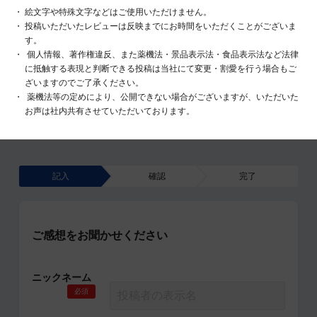
絵文字や特殊文字などはご使用いただけません。
投稿いただいたレビューは反映までにお時間をいただくことがございま
す。
個人情報、著作権違反、また薬機法・景品表示法・食品表示法など法律
に抵触する表現と判断できる投稿は当社にて変更・割愛を行う場合もご
ざいますのでご了承ください。
薬機法等の定めにより、公開できない場合がございますが、いただいた
お声は社内共有させていただいております。
記入
確認
完了
ご感想をお聞かせください
ニックネーム
必須