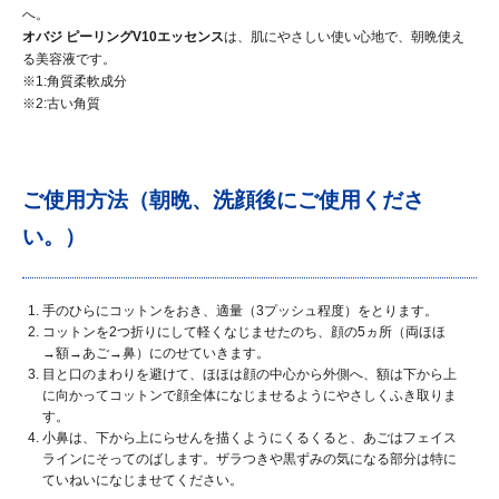
へ。
オバジ ピーリングV10エッセンス
は、肌にやさしい使い心地で、朝晩使え
る美容液です。
※1:角質柔軟成分
※2:古い角質
ご使用方法（朝晩、洗顔後にご使用くださ
い。）
手のひらにコットンをおき、適量（3プッシュ程度）をとります。
コットンを2つ折りにして軽くなじませたのち、顔の5ヵ所（両ほほ
→額→あご→鼻）にのせていきます。
目と口のまわりを避けて、ほほは顔の中心から外側へ、額は下から上
に向かってコットンで顔全体になじませるようにやさしくふき取りま
す。
小鼻は、下から上にらせんを描くようにくるくると、あごはフェイス
ラインにそってのばします。ザラつきや黒ずみの気になる部分は特に
ていねいになじませてください。