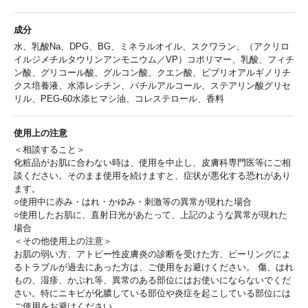
成分
水、乳酸Na、DPG、BG、ミネラルオイル、スクワラン、（アクリロ
イルジメチルタウリンアンモニウム／VP）コポリマー、乳酸、フィチ
ン酸、グリコール酸、グルコン酸、クエン酸、ビブリオアルギノリチ
クス培養液、水添レシチン、バチルアルコール、ステアリン酸グリセ
リル、PEG-60水添ヒマシ油、コレステロール、香料
使用上の注意
＜相談すること＞
化粧品がお肌に合わない時は、使用を中止し、皮膚科専門医等にご相
談ください。そのまま使用を続けますと、症状が悪化する恐れがあり
ます。
○使用中に赤み・はれ・かゆみ・刺激等の異常が現れた場合
○使用したお肌に、直射日光があたって、上記のような異常が現れた
場合
＜その他使用上の注意＞
お肌の弱い方、アトピー性皮膚炎の診断を受けた方、ピーリングによ
るトラブルが過去にあった方は、ご使用をお避けください。 傷、はれ
もの、湿疹、かぶれ等、異常のある部位にはお使いにならないでくだ
さい。特にニキビが化膿している部位や炎症を起こしている部位には
ご使用をお避けください。