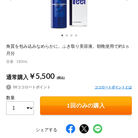
ポイント交換品 を見る
お問い合わせ
ログイン / 新規会員登録
角質を包み込みなめらかに。ふき取り美容液。朝晩使用で約1ヵ
月分
容量 : 180mL
商品を探す
￥5,500
通常購入
(税込)
サプリメント・食品
お得にお買い物
50ココロートポイント
ココロートポイントとは
∟ 美容サプリメント
おトクなロート定期便
読みもの
数量
1回のみの購入
美容・スキンケア
ポイントを貯める
ジャーナル
ご案内
(美容情報・健康情報・読み物)
∟ スキンケア
スタッフのお気に入り
新着情報
シェアする
個人情報の取り扱い