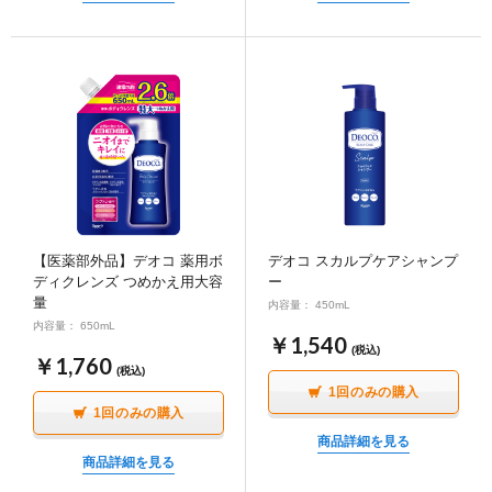
∟ メイク
ロート製薬の想い
お問い合わせ
医薬品の販売に関する表示
特定商取引に関する法律に基づく表記
∟ 美容サプリメント
ご利用ガイド
ご利用環境
医薬品・目薬
サイトマップ
その他
お悩み・用途から探す
【医薬部外品】デオコ 薬用ボ
デオコ スカルプケアシャンプ
ディクレンズ つめかえ用大容
ー
ブランドから探す
量
内容量： 450mL
内容量： 650mL
￥1,540
(税込)
キャンペーンから探す
￥1,760
(税込)
1回のみの購入
1回のみの購入
商品詳細を見る
商品詳細を見る