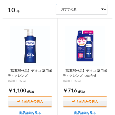
ポイント交換品 を見る
お問い合わせ
10
件
ログイン / 新規会員登録
商品を探す
サプリメント・食品
お得にお買い物
【医薬部外品】デオコ 薬用ボ
【医薬部外品】デオコ 薬用ボ
ディクレンズ
ディクレンズ つめかえ
∟ 美容サプリメント
おトクなロート定期便
読みもの
内容量： 350mL
内容量： 250mL
￥1,100
￥716
(税込)
(税込)
美容・スキンケア
ポイントを貯める
ジャーナル
ご案内
(美容情報・健康情報・読み物)
1回のみの購入
1回のみの購入
∟ スキンケア
スタッフのお気に入り
新着情報
個人情報の取り扱い
商品詳細を見る
商品詳細を見る