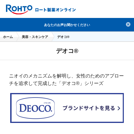
検索
あなたのお声お聞かせください
人気のキーワードで検索
ホーム
美容・スキンケア
デオコ®
目薬
ロートV5
日焼け止め
熱中症対策
デオコ®
デオコ
セラミド
オバジ
ダーマセプトRX
アゼライン酸
ハイドロキノン
レチノール
ニオイのメカニズムを解明し、女性のためのアプロー
冬虫夏草
セノビック
エピステーム
SKIO
チを追求して完成した「デオコ®」シリーズ
メラノCC
ケアセラ
美容サプリメント
ヘリオホワイト
制汗剤
洗顔
数量限定
ブランドから探す
使用用途から探す
成分から探す
注目の商品 を見る