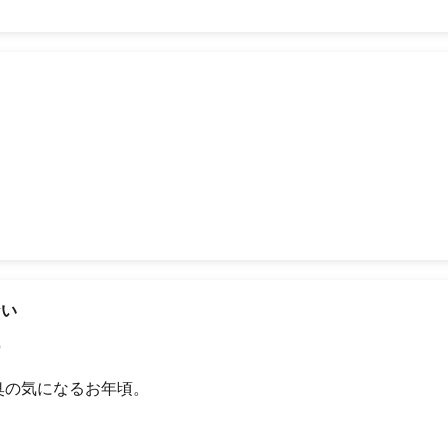
ない
）
臭の気になるお年頃。