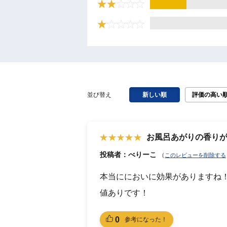
並び替え
新しい順
評価の高い
お風呂あがりの香り
投稿者：べりーこ
（
このレビューを削除する
本当ににおいに効果がありますね
値ありです！
0
参考になった！