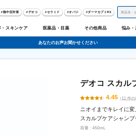
熱中症対策
デオコ
セラミド
オバジ
ダーマセプトRX
レチノール
冬虫夏草
セノビック
エピステーム
SKIO
容・スキンケア
医薬品・目薬
その他商品
悩み・
美容サプリメント
ヘリオホワイト
制汗剤
洗顔
数量限定
あなたのお声お聞かせください
肌
体
髪
のお悩み
のお悩み
の
ビリンク
肌
ルガード
聖樹のチカラ
エピステーム
Vロートプレミアム
コンドロワン
オバジ
ハレス
1兆個のチカラ
ラッシュリッ
ドゥーテスト
ントGET！
ジャーナル
お試しセット特集
デオコ スカル
4.45
（
11 件
リオホワイト
アセラ
薬
セルアライブ
50の恵
医薬品その他
みかたつぶ
デオコ®
Demas茶
メラノCC
ロート定期便
クレジットカード払い切替手順
ニオイまでキレイに変
スカルプケアシャンプ
容量 : 450mL
ropo（プロポ）
ラボ
余仁生（ユーヤンサン）
ブルーミオ
ハートフード
カラミー
ロートV5わん
オキシー