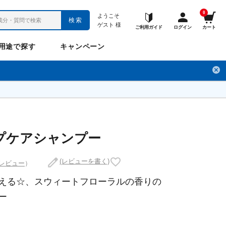
0
ようこそ
検索
ゲスト
様
ご利用ガイド
ログイン
カート
用途で探す
キャンペーン
ペット
お悩み
のお悩み
チ
フレックスパワー
プロメディアル
フレディ
LINE公式アカウント
プケアシャンプー
(レビューを書く)
のレビュー
）
ナップル
ギュット
える☆、スウィートフローラルの香りの
ー
Anitto
デ・オウ