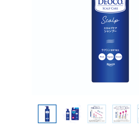
美容サプリメント
メンソレータム
サプリメント・食品その
スキンケア
メ
他