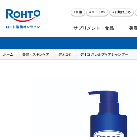
目薬
ロートV5
日焼け止め
アゼライン酸
ハイドロキノン
サプリメント・食品
美
メラノCC
ケアセラ
ホーム
美容・スキンケア
デオコ®
デオコ スカルプケアシャンプー
目
のお悩み
セノビック
スキオ
リグロ
ロートV5
ダーマセプトRX
和漢箋シリーズ
ノ
糀
ア
プレゼントキャンペーン
クイズに答えてポイ
クリアビジョン
アトレージュAD+
パンシロン
ザリポ
PRORY（プロリー）
メンソレータム
ヘ
ケ
目
ポイントが貯まる
期間限定
モリンガ
スキンアクア
水素水
サンプレイ
P
肌