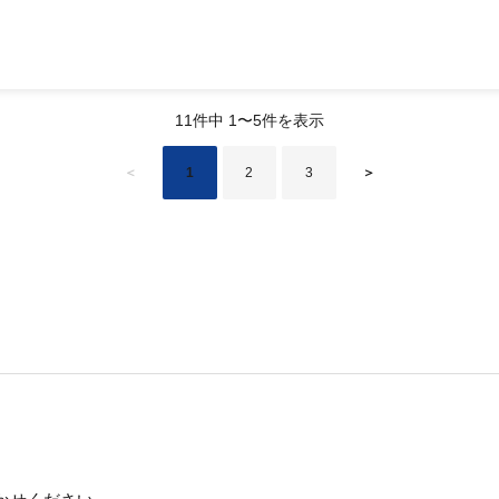
11件中 1〜5件を表示
＜
1
2
3
＞