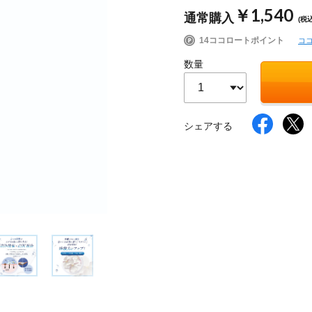
￥1,540
通常購入
(税込
14ココロートポイント
コ
イク
美容サプリメント
ヘアケア
ボディケア
数量
シェアする