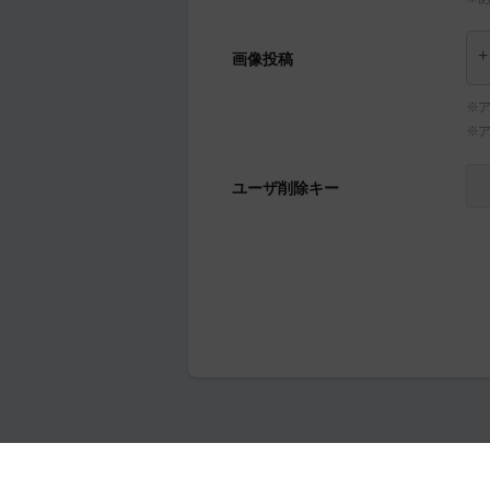
画像投稿
※ア
※
ユーザ削除キー