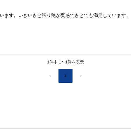
飲んでいます。いきいきと張り艶が実感できとても満足しています
1件中 1〜1件を表示
＜
1
＞