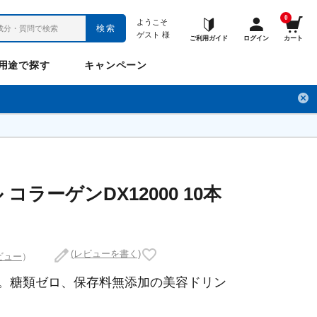
0
ようこそ
検索
ゲスト
様
ご利用ガイド
ログイン
カート
用途で探す
キャンペーン
ペット
お悩み
のお悩み
チ
フレックスパワー
プロメディアル
フレディ
LINE公式アカウント
コラーゲンDX12000 10本
ナップル
ギュット
(レビューを書く)
ビュー
）
。糖類ゼロ、保存料無添加の美容ドリン
Anitto
デ・オウ