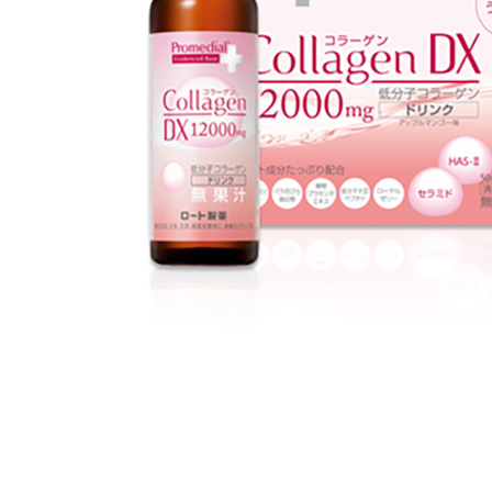
美容サプリメント
メンソレータム
サプリメント・食品その
スキンケア
メ
他