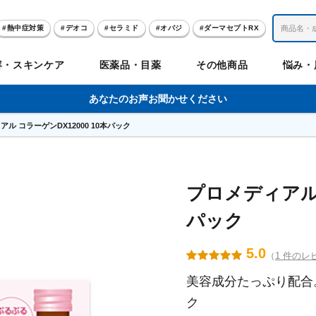
熱中症対策
デオコ
セラミド
オバジ
ダーマセプトRX
レチノール
冬虫夏草
セノビック
エピステーム
SKIO
容・スキンケア
医薬品・目薬
その他商品
悩み・
美容サプリメント
ヘリオホワイト
制汗剤
洗顔
数量限定
あなたのお声お聞かせください
ル コラーゲンDX12000 10本パック
肌
体
髪
のお悩み
のお悩み
の
ビリンク
肌
ルガード
聖樹のチカラ
エピステーム
Vロートプレミアム
コンドロワン
オバジ
ハレス
1兆個のチカラ
ラッシュリッ
ドゥーテスト
ントGET！
ジャーナル
お試しセット特集
プロメディアル 
パック
リオホワイト
アセラ
薬
セルアライブ
50の恵
医薬品その他
みかたつぶ
デオコ®
Demas茶
メラノCC
ロート定期便
クレジットカード払い切替手順
5.0
（
1 件のレ
美容成分たっぷり配合
ク
ropo（プロポ）
ラボ
余仁生（ユーヤンサン）
ブルーミオ
ハートフード
カラミー
ロートV5わん
オキシー