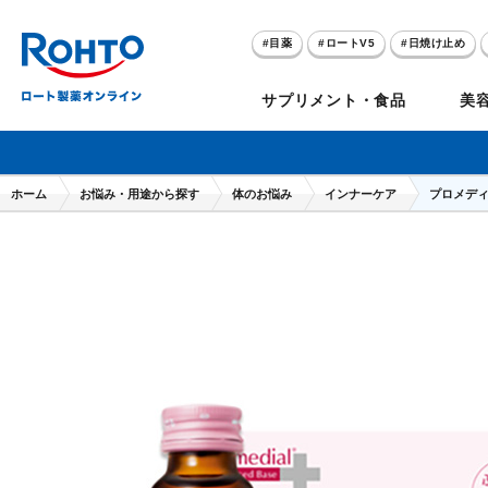
目薬
ロートV5
日焼け止め
アゼライン酸
ハイドロキノン
サプリメント・食品
美
メラノCC
ケアセラ
ホーム
お悩み・用途から探す
体のお悩み
インナーケア
プロメディア
目
のお悩み
セノビック
スキオ
リグロ
ロートV5
ダーマセプトRX
和漢箋シリーズ
ノ
糀
ア
プレゼントキャンペーン
クイズに答えてポイ
クリアビジョン
アトレージュAD+
パンシロン
ザリポ
PRORY（プロリー）
メンソレータム
ヘ
ケ
目
ポイントが貯まる
期間限定
モリンガ
スキンアクア
水素水
サンプレイ
P
肌