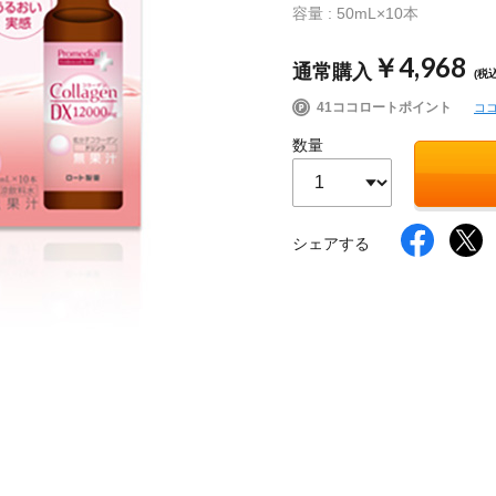
容量 : 50mL×10本
￥4,968
通常購入
(税込
イク
美容サプリメント
ヘアケア
ボディケア
41ココロートポイント
コ
数量
シェアする