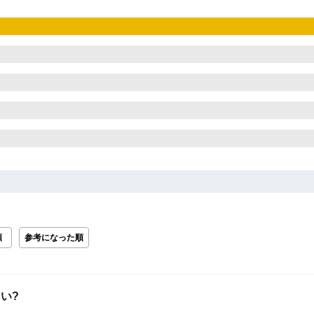
順
参考になった順
い?